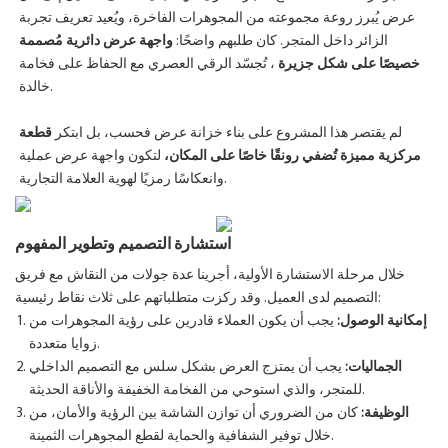
عرض يُبرز روعة مجموعته من المجوهرات الفاخرة، ويُعيد تعريف تجربة
الزائر داخل المتجر. كان طلبهم واضحًا:
واجهة عرض دائرية مُصممة
خصيصًا على شكل جزيرة
، تُجسّد الرقي العصري مع الحفاظ على فخامة
خالدة.
لم يقتصر هذا المشروع على بناء خزانة عرض فحسب، بل ابتكر
قطعة
مركزية مميزة تُضفي رونقًا خاصًا على المكان،
لتكون واجهة عرض عملية
وانعكاسًا رمزيًا لهوية العلامة التجارية.
استشارة التصميم وتطوير المفهوم
خلال مرحلة الاستشارة الأولية، أجرينا عدة جولات من النقاش مع فريق
التصميم لدى العميل. وقد ركزت متطلباتهم على ثلاث نقاط رئيسية:
إمكانية الوصول:
يجب أن يكون العملاء قادرين على رؤية المجوهرات من
زوايا متعددة.
الجماليات:
يجب أن يمتزج العرض بشكل سلس مع التصميم الداخلي
للمتجر، والذي استوحي من الفخامة الخفيفة والأناقة الحديثة.
الوظيفة:
كان من الضروري أن توازن الشاشة بين الرؤية والأمان، من
خلال توفير الشفافية والحماية لقطع المجوهرات الثمينة.