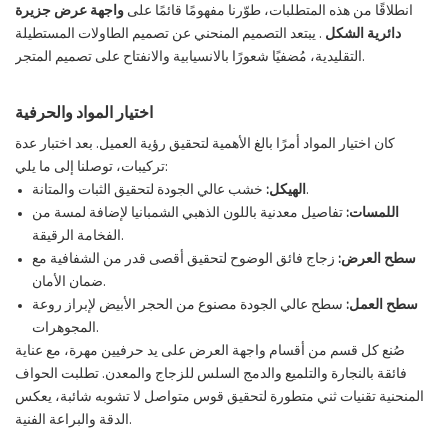
انطلاقًا من هذه المتطلبات، طوّرنا مفهومًا قائمًا على
واجهة عرض جزيرة
دائرية الشكل
. يبتعد التصميم المنحني عن تصميم الطاولات المستطيلة
التقليدية، مُضفيًا شعورًا بالانسيابية والانفتاح على تصميم المتجر.
اختيار المواد والحرفية
كان اختيار المواد أمرًا بالغ الأهمية لتحقيق رؤية العميل. بعد اختبار عدة
تركيبات، توصلنا إلى ما يلي:
خشب عالي الجودة لتحقيق الثبات والمتانة.
الهيكل:
اللمسات:
تفاصيل معدنية باللون الذهبي الشمبانيا لإضافة لمسة من
الفخامة الرقيقة.
سطح العرض:
زجاج فائق الوضوح لتحقيق أقصى قدر من الشفافية مع
ضمان الأمان.
سطح العمل:
سطح عالي الجودة مصنوع من الحجر الأبيض لإبراز روعة
المجوهرات.
صُنع كل قسم من أقسام واجهة العرض على يد حرفيين مهرة، مع عناية
فائقة بالنجارة والتلميع والدمج السلس للزجاج والمعدن. تطلبت الحواف
المنحنية تقنيات ثني متطورة لتحقيق قوس متواصل لا تشوبه شائبة، يعكس
الدقة والبراعة الفنية.