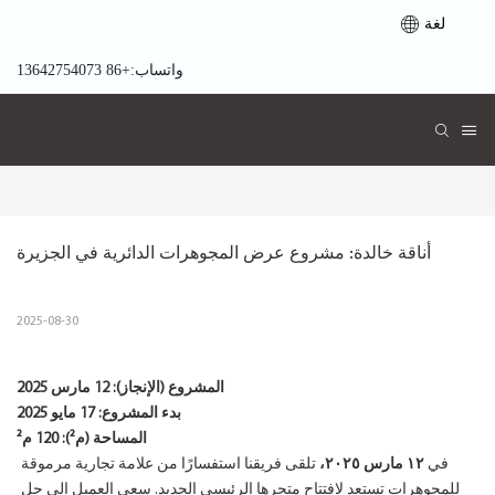
لغة
واتساب:+86 13642754073
أناقة خالدة: مشروع عرض المجوهرات الدائرية في الجزيرة
2025-08-30
المشروع (الإنجاز):
12 مارس 2025
بدء المشروع:
17 مايو 2025
المساحة (م²): 120 م²
في
١٢ مارس ٢٠٢٥،
تلقى فريقنا استفسارًا من علامة تجارية مرموقة
للمجوهرات تستعد لافتتاح متجرها الرئيسي الجديد. سعى العميل إلى حل