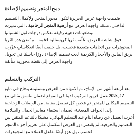
دمج المتجر وتصميم الإضاءة
صُممت واجهة عرض الجزيرة لتكون محور المتجر. ولإكمال التصميم
الداخلي، نسقنا واجهة العرض مع
أرضية المتجر الرخامية
، التي تميزت
بتطعيمات ذهبية رقيقة تعكس درجات لون الشمبانيا.
فوق شاشة العرض، عُلّقت
ثريا كريستالية فخمة
. لم تُضئ هذه الثريا
المجوهرات من اتجاهات متعددة فحسب، بل خلقت أيضًا انعكاساتٍ عزّزت
بريق الماس والأحجار الكريمة. لعب تصميم الإضاءة دورًا حاسمًا في تحويل
واجهة العرض إلى نقطة محورية متألقة.
التركيب والتسليم
بعد أربعة أشهر من الإنتاج، تم الانتهاء من العرض وتسليمه بنجاح في مايو
17, 2025
عمل فريق التركيب لدينا في الموقع لضمان تناسق مثالي مع
التصميم المكاني للمتجر. تم فحص كل تفصيل بعناية، من الوصلات الزجاجية
إلى الحواف المعدنية، لضمان استيفاء معايير الجمال والسلامة.
أعرب العميل عن رضاه التام عند التسليم النهائي، مشيدًا بالتناغم المتقن بين
التصميم والحرفية. لم يقتصر دور العرض المكتمل على تعزيز أجواء المتجر
فحسب، بل عزز أيضًا تفاعل العملاء مع المجوهرات.