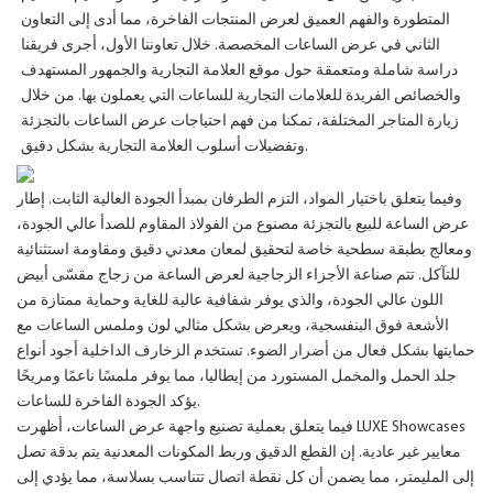
المتطورة والفهم العميق لعرض المنتجات الفاخرة، مما أدى إلى التعاون
الثاني في عرض الساعات المخصصة. خلال تعاوننا الأول، أجرى فريقنا
دراسة شاملة ومتعمقة حول موقع العلامة التجارية والجمهور المستهدف
والخصائص الفريدة للعلامات التجارية للساعات التي يعملون بها. من خلال
زيارة المتاجر المختلفة، تمكنا من فهم احتياجات عرض الساعات بالتجزئة
وتفضيلات أسلوب العلامة التجارية بشكل دقيق.
وفيما يتعلق باختيار المواد، التزم الطرفان بمبدأ الجودة العالية الثابت. إطار
عرض الساعة للبيع بالتجزئة مصنوع من الفولاذ المقاوم للصدأ عالي الجودة،
ومعالج بطبقة سطحية خاصة لتحقيق لمعان معدني دقيق ومقاومة استثنائية
للتآكل. تتم صناعة الأجزاء الزجاجية لعرض الساعة من زجاج مقسّى أبيض
اللون عالي الجودة، والذي يوفر شفافية عالية للغاية وحماية ممتازة من
الأشعة فوق البنفسجية، ويعرض بشكل مثالي لون وملمس الساعات مع
حمايتها بشكل فعال من أضرار الضوء. تستخدم الزخارف الداخلية أجود أنواع
جلد الحمل والمخمل المستورد من إيطاليا، مما يوفر ملمسًا ناعمًا ومريحًا
يؤكد الجودة الفاخرة للساعات.
فيما يتعلق بعملية تصنيع واجهة عرض الساعات، أظهرت LUXE Showcases
معايير غير عادية. إن القطع الدقيق وربط المكونات المعدنية يتم بدقة تصل
إلى المليمتر، مما يضمن أن كل نقطة اتصال تتناسب بسلاسة، مما يؤدي إلى