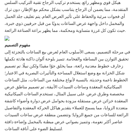
هيكل قوي ومظهر رائع. يستخدم تركيب الزجاج تقنية التركيب السلس
المتقدمة، مما يضمن أن الزجاج يتناسب بشكل محكم مع الإطار، دون ترك
أي فجوات مرئية والحفاظ على تأثير العرض العام. يتم تغليف جلد الحمل
والمخمل داخل واجهة عرض الساعات يدويًا من قبل حرفيين ذوي خبرة،
حيث تكون كل غرزة متساوية ومحكمة، مما يظهر براعة الصناعة الرائعة.
مفهوم التصميم
في مرحلة التصميم، يسعى الأسلوب العام لعرض بيع الساعات بالتجزئة إلى
تحقيق التوازن بين البساطة والفخامة. تتميز بلوحة ألوان داكنة هادئة تكملها
زخارف خطوط معدنية رائعة، مما يخلق جوًا مقيدًا ولكن نبيلًا. تم تصميم
شكل الخزانة مع وضع استغلال المساحة والتأثيرات البصرية في الاعتبار؛
الخطوط ناعمة وحديثة. بالنسبة لأنواع مختلفة من الساعات، مثل الساعات
الميكانيكية المعقدة وساعات السيدات الأنيقة، تم تصميم مناطق عرض
مخصصة وطرق عرض. على سبيل المثال، تستخدم الساعات الميكانيكية
المعقدة خزائن عرض مستقلة مزودة بحوامل عرض دوارة وأضواء كاشفة
متعددة الزوايا، مما يسمح للعملاء بتقدير هياكل الحركة المعقدة والتفاصيل
الرائعة للساعات من جميع الزوايا؛ وتتضمن منطقة عرض ساعات السيدات
عناصر أكثر نعومة، وتتميز بصواني عرض مبطنة بالمخمل وإضاءة دافئة
لتسليط الضوء على أناقة الساعات.