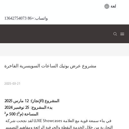
لغة
واتساب:+86 13642754073
مشروع عرض بوتيك الساعات السويسرية الفاخرة
2025-03-21
المشروع (الإنجاز):
12 مارس 2025
بدء المشروع:
25 نوفمبر 2024
المساحة (م²): 500 م²
لقد نجحت شركة LUXE Showcases في بناء سمعة قوية مع العلامة
التجارية من خلال الخدمة اليقظة والحرفية الرائعة ومفاهيم التصميم