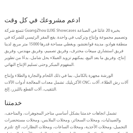
ادعم مشروعك في كل وقت
تتمتع شركة GuangZhou LUXE Showcases بخبرة 20 عامًا في الصناعة
وتصميم مجموعة وإنتاج وتركيب في واحدة. يقع المقر الرئيسي للشركة في
منطقة هوادو، مدينة قوانغتشو، ويغطي مساحة قدرها 15000 متر مربع. لدينا
فريق استشاري مبيعات محترف، وفريق تصميم، وفريق مهندس، وفريق
إنتاج، وفريق ما بعد البيع، يمكنهم تزويد العملاء بحل شامل، بدءًا من تطوير
المفهوم المبكر وحتى تسليم الإنتاج النهائي.
الورشة مجهزة بالكامل، بما في ذلك اللحام والنجارة والطلاء وإنتاج
الأكريليك. تشمل معدات المعالجة أدوات الآلات CNC، آلات رش الطلاء، آلات
التثقيب، آلات القطع بالليزر، إلخ.
خدمتنا
تشمل اتجاهات خدمتنا بشكل أساسي متاجر المجوهرات، والمتاحف،
والصيدليات، ومحلات السجائر، ومحلات الملابس، ومحلات مستحضرات
التجميل، ومحلات الأحذية، ومحلات الساعات، ومحلات النظارات، الخ تلتزم