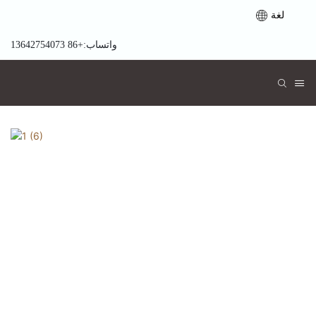
لغة
واتساب:+86 13642754073