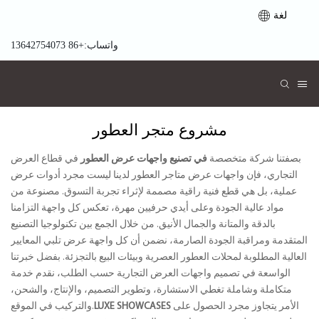
لغة
واتساب:+86 13642754073
مشروع متجر العطور
بصفتنا شركة متخصصة
في تصنيع واجهات عرض العطور
في قطاع العرض
التجاري، فإن واجهات عرض متاجر العطور لدينا ليست مجرد أدوات عرض
عملية، بل هي قطع فنية راقية مصممة لإثراء تجربة التسوق. مصنوعة من
مواد عالية الجودة وعلى أيدي حرفيين مهرة، تعكس كل واجهة التزامنا
بالدقة والمتانة والجمال الأنيق. من خلال الجمع بين تكنولوجيا التصنيع
المتقدمة ومراقبة الجودة الصارمة، نضمن أن كل واجهة عرض تلبي المعايير
العالية المطلوبة لمحلات العطور العصرية وبيئات البيع بالتجزئة. بفضل خبرتنا
الواسعة في تصميم واجهات العرض التجارية حسب الطلب، نقدم خدمة
متكاملة وشاملة تغطي الاستشارة، وتطوير التصميم، والإنتاج، والشحن،
الأمر يتجاوز مجرد الحصول على
LUXE SHOWCASES
والتركيب في الموقع.