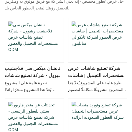
حل عرض عطور مخصص - إنه يعني الشراكة مع فريق موثوق به ومكرس
لتحقيق رؤيتك لمتجر العطور الخاص بك.
شركة تصنيع شاشات عرض
نانشان ميكس سي فلاجشيب
مستحضرات التجميل | شاشات
رينيوول - شركة تصنيع شاشات
عرض العطور لشركة تايكو لي
عرض مستحضرات التجميل
نظرة عامة على المشروع يُعدّ هذا
نظرة عامة على المشروع
سانليتون
والعطور ODM
المشروع مشروعًا متكاملًا لتصميم
يُعدّ هذا المشروع متجرًا رائدًا
وتصنيع خزائن عرض مخصصة
للعطور يقع في مجمع ميكس سي
بالكامل للمتجر الرئيسي لعلامة
وورلد، نانشان، شنتشن. يستوحي
العطور البريطانية المرموقة "جو
تصميم المتجر بالكامل من فكرة
مالون لندن" في منطقة تايكو لي
"تدفق الماء". ومن خلال المزج
سانليتون، بكين. تولّينا تصميم وتصنيع
البصري بين الجدران المعدنية
وتركيب جميع خزائن المتجر في
العاكسة، والأسقف ذات النقوش