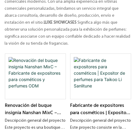
comerciales modernos. Con una amplia experiencia en vitrinas
comerciales personalizadas, brindamos un servicio integral que
abarca consultoría, desarrollo de diseño, producción, envío e
instalación en el sitio.
LUXE SHOWCASES
Significa algo más que
obtener una solución personalizada para la exhibición de perfumes:
significa asociarse con un equipo confiable dedicado a hacer realidad
la visión de su tienda de fragancias.
Renovación del buque
Fabricante de expositores
insignia Nanshan MixC –
para cosméticos | Expositor
Fabricante de expositores
de perfumes para Taikoo Li
Descripción general del proyecto
Descripción general del proyecto
para cosméticos y perfumes
Sanlitune
Este proyecto es una boutique
Este proyecto consiste en la
ODM
de perfumes insignia ubicada en
construcción integral de vitrinas