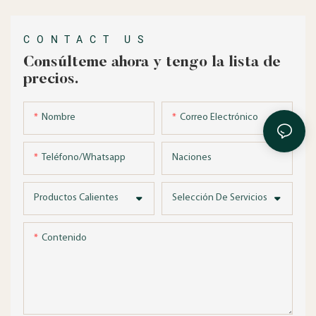
de espacio
insignia de
s
comercial de
Brisbane
lujo
CONTACT US
Consúlteme ahora y tengo la lista de
precios.
Nombre
Correo Electrónico
Teléfono/whatsapp
Naciones
Productos Calientes
Selección De Servicios
Contenido