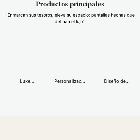
Productos principales
"Enmarcan sus tesoros, eleva su espacio: pantallas hechas que
definan el lujo".
Luxe
Personalizació
Diseño de
Showcass
n de vitrinas
joyería de
Crafts
de joyería
temática
Gabinete de
LUXE: un
cremosa
joyería de
nuevo
Diseño
vidrio de lujo
capítulo
exquisito
personalizado:
estético para
Vitrinas
actualización
la tienda
personalizada