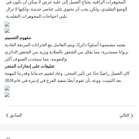
المجوهرات الراقية. يحتاج العميل إلى علبة عرض لا يمكن أن تكون في
الوضع التقليدي، ولكن يجب أن تحتوي على عناصر جديدة، ولكنها لا تزال
تلبي احتياجات المجوهرات التقليدية.
مفهوم التصميم
يعتمد مصممونا أسلوبًا دائريًا، ويتم التعامل مع الخزانات المربعة العادية
بزوايا مستديرة، مما يقلل من الشعور بالصلابة ويزيد من الشعور الدائري
والنعومة، مما سيجذب الضيوف أكثر.
تعليقات على إنجازات المتجر
كان العميل راضيًا جدًا عن تأثير المتجر، وعاد لتقييم خدماتنا وقدرتنا المهنية
بعد التثبيت، ووعد بأن نقوم أيضًا بتنفيذ الفرع في إدنبرة في عام 2024
التالي
السابق
موصى به لك