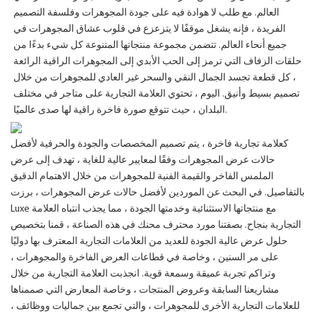
العالم. مع طلب لا هوادة فيه على جودة المجوهرات وفلسفة التصميم
الفريدة ، فإنه يشغل موقفًا لا يتزعزع في قلوب عشاق المجوهرات في
جميع أنحاء العالم. تتضمن مجموعة منتجاتها المتنوعة كل شيء بدءًا من
حلقات الزفاف التي ترمز إلى الحب الأبدي إلى المجوهرات الراقية الرائعة
، كل قطعة تجسد الجمال النقي والسحر غير العادي للمجوهرات من خلال
تصميم بسيط وأنيق. اليوم ، تحتوي العلامة التجارية على متاجر في مختلف
البلدان ، حيث تتوقع صورة فاخرة راقية لها صدى عالميًا.
كعلامة تجارية فاخرة ، يتم تصميم المخصصات والجودة والحرفية لأفضل
حالات عرض المجوهرات وفقًا لمعايير عالية للغاية ، تهدف إلى عرض
الملمس الفاخر والقيمة الفنية للمجوهرات من خلال الاهتمام الدقيق
بالتفاصيل. في البحث عن الموردين لأفضل حالات عرض المجوهرات ، برزت
Luxe مع منتجاتها الاستثنائية وخدمتها الجودة ، مما يجذب انتباه العلامة
التجارية بنجاح. بصفتنا مورد محترف محنك في هذه الصناعة ، قمنا بتخصيص
حلول عرض عالية الجودة للعديد من العلامات التجارية المعترف بها دوليًا
على مر السنين ، وخاصة في قطاعات العرض الفاخرة والمجوهرات ،
وتراكم تجربة عميقة وسمعة قوية. انجذبت العلامة التجارية من خلال
مشاريعنا السابقة وعروض المنتجات ، وخاصة المعارض التي صممناها
للعلامات التجارية الأخرى للمجوهرات ، والتي تجمع بين جماليات ووظائف ،