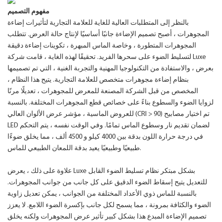
مفهوم التصميم
بالنظر إلى المتطلبات العالية للغاية للعلامة التجارية لتأثيرات إضاءة
المجوهرات ، أصبح تصميم الإضاءة جانبًا أساسيًا لإنتاج حالة العرض. تتطلب
المجوهرات المتطورة ، وخاصة الماس المبهرة ، تكوينات إضاءة دقيقة
لتسليط الضوء على سحرها الفريد. تحقيقًا لهذه الغاية ، قامت شركة Luxe
بعرض ، والاستفادة من التكنولوجيا المهنية والتجربة الغنية ، التي تم تصميمها
بنظام إضاءة مجوهرات متخصص للعلامة التجارية. يتيح هذا النظام ،
المخصص من قبل الشركة المصنعة للمعرض للمجوهرات ، تعديلًا مرنًا
لزوايا الضوء والسطوع بناءً على خصائص قطع المجوهرات المختلفة. بالنسبة
للعروض الماسية ، مؤشر عرض الألوان العالي (CRI > 90) تم اختيار مصابيح
LED لضمان تقديم نار وسطوع الماس تمامًا. وفي الوقت نفسه ، يتم التحكم
في درجة حرارة اللون بدقة بين 4000 كيلو و 4500 ألف ، مما يخلق ضوءًا
طبيعيًا وطبيعيًا يعيد بدقة اللمعان الطبيعي للماس.
علاوة على ذلك ، يعرض Luxe بشكل مبتكر نظام تسليط الضوء القابل
للتعديل يتيح إسقاط الضوء الدقيق على كل جانب من جوانب المجوهرات.
بالنسبة للماس ذوي الأعداد المختلفة من الجوانب ، يمكن تعديل زاوية
الضوء والكثافة بمرونة ، مما يسمح لكل جانب بإكسرة الضوء اللامع. لا يعزز
تصميم الإضاءة المبدع هذا بشكل كبير تأثير عرض المجوهرات ولكنه يخلق