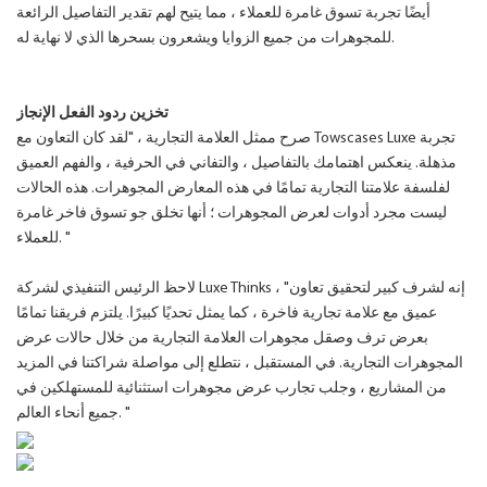
أيضًا تجربة تسوق غامرة للعملاء ، مما يتيح لهم تقدير التفاصيل الرائعة
للمجوهرات من جميع الزوايا ويشعرون بسحرها الذي لا نهاية له.
تخزين ردود الفعل الإنجاز
صرح ممثل العلامة التجارية ، "لقد كان التعاون مع Towscases Luxe تجربة
مذهلة. ينعكس اهتمامك بالتفاصيل ، والتفاني في الحرفية ، والفهم العميق
لفلسفة علامتنا التجارية تمامًا في هذه المعارض المجوهرات. هذه الحالات
ليست مجرد أدوات لعرض المجوهرات ؛ أنها تخلق جو تسوق فاخر غامرة
للعملاء. "
لاحظ الرئيس التنفيذي لشركة Luxe Thinks ، "إنه لشرف كبير لتحقيق تعاون
عميق مع علامة تجارية فاخرة ، كما يمثل تحديًا كبيرًا. يلتزم فريقنا تمامًا
بعرض ترف وصقل مجوهرات العلامة التجارية من خلال حالات عرض
المجوهرات التجارية. في المستقبل ، نتطلع إلى مواصلة شراكتنا في المزيد
من المشاريع ، وجلب تجارب عرض مجوهرات استثنائية للمستهلكين في
جميع أنحاء العالم. "