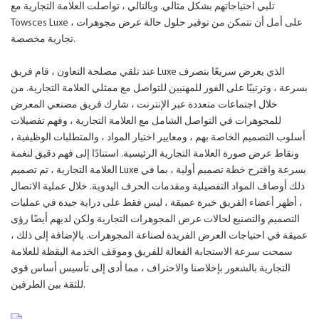
تلبي احتياجاتهم بشكل مثالي. وبالتالي ، تواصلت العلامة التجارية مع
Towsces Luxe ، على أمل أن نتمكن من توفير حلول حالة عرض مجوهرات
تجارية مخصصة.
عند تلقي مصلحة التعاون ، قام فريق Luxe الذي يعرض سريعًا بتصرف
بسرعة ، وترتيبًا على الفور للمهنيين للتواصل مع ممثلي العلامة التجارية. من
خلال اجتماعات متعددة عبر الإنترنت ، شارك فريق مصنعي المعرض
للمجوهرات في التواصل الشامل مع العلامة التجارية ، وفهم تفضيلات
أسلوب التصميم الخاصة بهم ، ومعايير اختيار المواد ، والمتطلبات الوظيفية ،
ونقاط عرض صورة العلامة التجارية الرئيسية. استنادًا إلى فهم دقيق لنغمة
العلامة التجارية ، تم تصميم Luxe بسرعة واقترح خطة تصميم أولية ، بما في
ذلك أوصاف المواد التفصيلية ومقدمات الحرف اليدوية. خلال عملية الاتصال
، أظهر أعضاء الفريق خبرة عميقة ، ليس فقط على دراية جيدة في عمليات
التصميم والتصنيع لحالات عرض المجوهرات التجارية ولكن لديهم أيضًا رؤى
عميقة في احتياجات العرض الفريدة لصناعة المجوهرات. بالإضافة إلى ذلك ،
سمحت سرعة الاستجابة الفعالة للفريق وموقف الخدمة اليقظة للعلامة
التجارية بالشعور بإخلاصنا والاحتراف ، مما أدى إلى تأسيس أساس قوي
للثقة بين الطرفين.