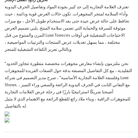
تخزين ردود الفعل الإنجاز
تعترف العلامة التجارية إلى حد كبير بجودة المواد وتفاصيل الحرف اليدوية
وأداء السلامة لمتجر المجوهرات. تكون حالات العرض قوية ودائمة ، حيث
تحافظ على حالة عرض جيدة حتى بعد الاستخدام طويل الأجل ، مع ميزات
موثوقة للسرقة والحماية التي تضمن سلامة المنتج. يلبي تصميم العرض
المرن والمتنوع من قبل Luxe Towsces الاحتياجات التشغيلية في أوقات
مختلفة ، مما يسهل تعديلات عرض المنتجات والترتيبات المواضيعية ،
وبالتالي تعزيز الكفاءة التشغيلية للمتجر.
"نحن ملتزمون بإنشاء معارض مجوهرات مخصصة متطورة تتجاوز الحدود
التقليدية ، مع كل التفاصيل المصنفة بدقة حول الصفات الفريدة للمجوهرات
وفلسفة العلامة التجارية الأساسية" ، صرح مدير التصميم في شركة Luxe
Shows. مع التفاني الثابت في الحرف اليدوية الرائعة والسعي وراء التميز ،
أصبحنا شريكًا استراتيجيًا بارزًا في رحلة عرض العلامات التجارية
للمجوهرات الراقية ، وبناء ملاذ رائع للقطع الرائعة مع الاهتمام الذي لا مثيل
له بالتفاصيل.