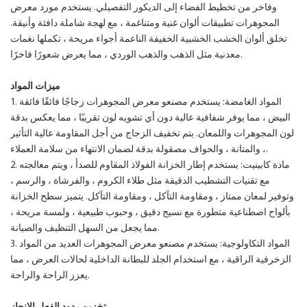
وفاخر من تخطيط الفضاء إلى الديكور التفصيلي. يستخدم مورد معرض
المجوهرات تطبيقات ألوان غنية ومتناغمة ، مع لهجة شاملة دافئة وأنيقة.
تخلق ألوان الخشب الخشبية الخفيفة الناعمة أجواء مريحة ، تكملها نغمات
معدنية مثل الذهب والذهب الوردي ، مما يعرض شعورًا فاخرًا.
ميزات المواد
1. المواد الغامضة: يستخدم مصنعو معرض المجوهرات زجاجًا فائقًا فائقة
البيض ، مما يوفر شفافية عالية دون أي تشويه لون تقريبًا ، مما يعكس بدقة
لون المجوهرات واللمعان. يتم تخفيف الزجاج من أجل المقاومة عالية التأثير
، والمتانة ، والحواف مصقولة بدقة لضمان الانتهاء من سلامة العملاء.
2. مادة كابينيت: يستخدم إطار الخزانة الفولاذ المقاوم للصدأ ، ويتم معالجته
مع تقنيات التشطيب الدقيقة مثل طلاء الكروم ، والفرشاة ، والرسم ،
وتوفير لمعان ممتاز ، ومقاومة التآكل ، ومقاومة التآكل. يتميز سطح الخزانة
بألواح اصطناعية متطورة مع نسيج دقيق ، وحبوب طبيعية ، ولمسة مريحة ،
مما يجعل من السهل التنظيف والصيانة.
3. المواد التكاولوجية: يستخدم مصنعو معرض المجوهرات العديد من المواد
الزخرفية الراقية ، مع استخدام الجلد للبطانة الداخلية لحالات العرض ، مما
يعزز الراحة والراحة.