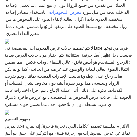
العملاء من تقديره من جميع الزوايا دون أي بقع عمياء. تم تعديل الإضاءة
الداخلية بدقة من قبل مورد
معرض المجوهرات
، باستخدام مصادر إضاءة
منخفضة العدوى ذات الألوان العالية لإلقاء الضوء على المجوهرات من
زوايا مختلفة ، مع تسليط الضوء على بريقها الرائع والملمس الفريد ، مما
يعزز النداء البصري.
لا يتم تصميم حالات عرض المجوهرات المخصصة في Luxe فريد من نوعها
فحسب ، بل تظهر أيضًا حرفية استثنائية. يتم اختيار مواد حالات العرض بعناية
؛ الزجاج المستخدم هو أبيض فائق ، عالي الشفاء ، وذات عكس ، مما يضمن
انتقال الضوء العالي للغاية والوضوح عند عرضه من الجانب ، كما لو لم يكن
هناك زجاج على الإطلاق! تناسب الإطارات المعدنية تمامًا ، وتتم تقريب
الزوايا وسلسة ، مما يوفر نظرة أنيقة دون مخاوف بشأن المطبات أو
الكدمات. علاوة على ذلك ، أثناء عملية الإنتاج ، يتم إجراء اختبارات عالية
الجودة على حالات عرض المجوهرات المخصصة ، مع عروض فاخرة لا تترك
أي عيوب بسيطة دون أن يلاحظها أحد ، مما يضمن جودة مستقرة.
مفهوم التصميم
يعرض Luxe الالتزام بفلسفة تصميم "تكامل الفن ، تجربة فاخرة". إنه يمزج
تمامًا عن عرض المجوهرات مع زخرفة فنية ، مع التركيز على خلق جو أنيق