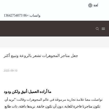
لغة
واتساب:+86 13642754073
جعل متاجر المجوهرات تشعر بالروعة وتبيع أكثر
2025-09-10
ما أراده العميل: أنيق ولكن ودود
تواصلت معنا علامة تجارية مرموقة في عالم المجوهرات وقالت:
"نريد أن
تكون متاجرنا فاخرة للغاية، دون أن تكون خانقة. نريدها دافئة، ذات طابع