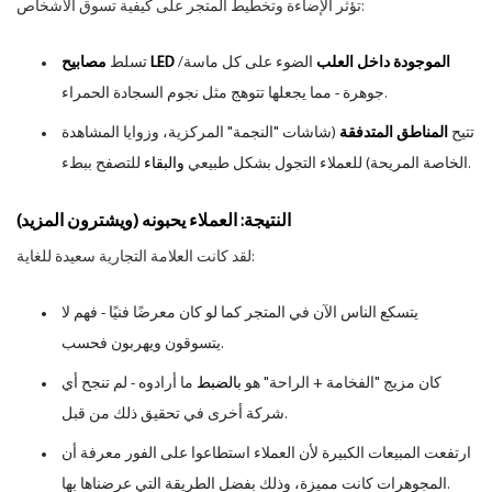
تؤثر الإضاءة وتخطيط المتجر على كيفية تسوق الأشخاص:
مصابيح LED الموجودة داخل العلب
الضوء على كل ماسة/
تسلط
جوهرة - مما يجعلها تتوهج مثل نجوم السجادة الحمراء.
تتيح
المناطق المتدفقة
(شاشات "النجمة" المركزية، وزوايا المشاهدة
للتصفح ببطء.
الخاصة المريحة) للعملاء التجول بشكل طبيعي
والبقاء
النتيجة: العملاء يحبونه (ويشترون المزيد)
لقد كانت العلامة التجارية سعيدة للغاية:
يتسكع الناس الآن في المتجر كما لو كان معرضًا فنيًا - فهم لا
يتسوقون ويهربون فحسب.
كان مزيج "الفخامة + الراحة" هو
بالضبط
ما أرادوه - لم تنجح أي
شركة أخرى في تحقيق ذلك من قبل.
ارتفعت المبيعات الكبيرة لأن العملاء استطاعوا على الفور معرفة أن
المجوهرات كانت مميزة، وذلك بفضل الطريقة التي عرضناها بها.