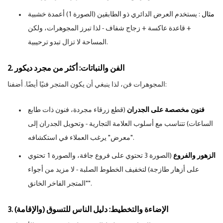
مثال
: يستخدم العرض الدائري ذو الطابقين (الصورة 1) أعمدة خشبية
+ قاعدة عاكسة + زجاج شفاف - لذا تبرز المجوهرات، ولكن
المساحة لا تزال تبدو ترحيبية.
2. الفن والنباتات: أكثر من مجرد ديكور
المجوهرات فن، لذا ينبغي أن يكون المتجر فنيًا أيضًا. أضفنا:
فنون مخصصة على الجدران
(قطع زرقاء مجردة، فنون ذات طابع
الساعات) تتناسب مع أسلوب العلامة التجارية - وتحويل الجدران إلى
"معرض" يرغب العملاء في استكشافه.
الزهور والفروع
(الصورة 3 تحتوي على فروع جافة، والصورة 1 تحتوي
على أزهار طازجة) لتخفيف الخطوط الصلبة - لا مزيد من أجواء
"المتجر الفاخر الخانق".
3. الإضاءة والتخطيط: دليل الناس للتسوق (والإقامة)