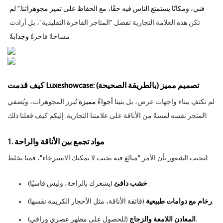
فني، ومكانًا يستمتع الناس فيه حقًا، مع الحفاظ على تميز مجوهراتنا." لم
تكن هذه العلامة التجارية تفضل "المتاجر الفاخرة التقليدية"، بل أرادت
.
مساحةً فاخرةً
وجذابةً
كيف قدمت Luxeshowcase: تصميم مميز (بالطريقة الصحيحة)
لم نكتفِ ببناء واجهات عرض، بل بنينا
أجواءً مميزة
تُبرز المجوهرات، ويُضفي
المتجر نفسه لمسةً من الأناقة على علامتنا التجارية. إليكم كيف فعلنا ذلك:
1. مواد تجمع بين الأناقة والراحة
لتجنب الشعور بأن الأمر "مبالغ فيه بحيث لا يمكنك الاسترخاء"، قمنا بخلط:
(يشعرك بالراحة، وليس قاسيًا).
خشب دافئ
(فائقة الأناقة، مثل الأحجار الكريمة نفسها).
رخام مع دوامات طبيعية
(للحصول على مظهر عصري وراقي).
المعادن اللامعة والزجاج