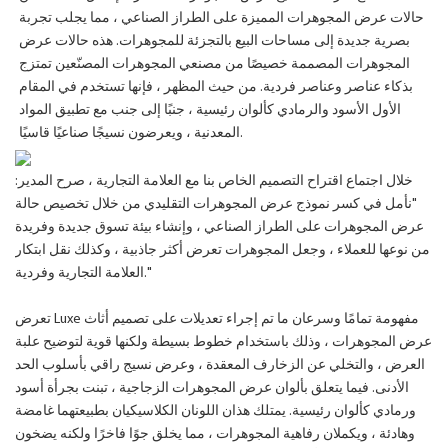
حالات عرض المجوهرات المميزة على الطراز الصناعي ، مما يجلب تجربة
بصرية جديدة إلى مساحات البيع بالتجزئة للمجوهرات. هذه حالات عرض
المجوهرات المصممة خصيصًا من مصنعي المجوهرات المصنّعين تمتزج
بذكاء عناصر وعناصر فردية. من حيث المظهر ، فإنها تستخدم في المقام
الأول الأسود والرمادي كألوان رئيسية ، جنبًا إلى جنب مع تطبيق المواد
المعدنية ، ويعرضون نسيجًا صناعيًا قاسيًا.
خلال اجتماع اقتراح التصميم الخاص بنا مع العلامة التجارية ، صرح المدير:
"نأمل في كسر نموذج عرض المجوهرات التقليدي من خلال تخصيص حالة
عرض المجوهرات على الطراز الصناعي ، وإنشاء بيئة تسوق جديدة وفريدة
من نوعها للعملاء ، وجعل المجوهرات تعرض أكثر جاذبية ، وكذلك نقل ابتكار
العلامة التجارية وفردية."
تعرض Luxe مفهومة تمامًا وسرعان ما تم إجراء تعديلات على تصميم أثاث
عرض المجوهرات ، وذلك باستخدام خطوط بسيطة ولكنها قوية لتوضيح علبة
العرض ، والتخلي عن الزخارف المعقدة ، وعرض نسيج راقي بأسلوب الحد
الأدنى. فيما يتعلق بألوان عرض المجوهرات الزجاجية ، تبنت بجرأة أسود
ورمادي كألوان رئيسية. يمتلك هذان اللونان الكلاسيكيان بطبيعتهما غامضة
وهادئة ، ويكملان رفاهية المجوهرات ، مما يخلق جوًا فاخرًا ولكنه يضخون