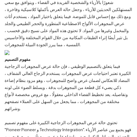
شعورًا بالأزياء والشخصية الفريدة في الفضاء ، ويتوافق مع سعي
المستهلكين الحديثين للأزياء ، وجعل حالة العرض بأكملها كلاسيكية وفاخرة ،
ومع ذلك مع إحساس قابل للموضة. فيما يتعلق باختيار المواد ، يستخدم أثاث
عرض المجوهرات الألواح الاصطناعية المتطورة والحجر الطبيعي والجلد
والمخمل وغيرها من المواد. لا تحتوي هذه المواد على نسيج دقيق فحسب ،
بل تثير أيضًا إثراء الطبقات المكانية من خلال القوام المختلفة والأحاسيس
اللمسية ، مما يبرز الجودة النبيلة للمجوهرات.
مفهوم التصميم
فيما يتعلق بالتصميم الوظيفي ، فإن حالة عرض المجوهرات الزجاجية
الكبيرة تعتبر احتياجات عرض المجوهرات. يستخدم الزجاج العالي الشفاف ،
المضاد للانعكاس لضمان عرض واضح للمجوهرات ، وهو مزود بنظام إضاءة
ذكي يضيء كل قطعة من المجوهرات بدقة ، ويسلط الضوء على لونه
وتفاصيله. يعد تخطيط الفضاء الداخلي معقولًا ، مع عروض مخصصة لأنواع
مختلفة من المجوهرات ، مما يجعل من السهل على العملاء تصفحهم
وشرائهم.
تحتوي حالة عرض المجوهرات الزجاجية الكبيرة على مفهوم تصميم
"Pioneer Pioneer و Technology Integration". فهو يجمع بين عناصر الأزياء