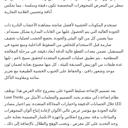
سطر من المعرض للمجوهرات المخصصة تكون دقيقة وسلسة ، مما يعكس
أناقة وتحسين العلامة التجارية.
تستخدم المكونات الخشبية لأفضل شاشة مشاهدة الأخشاب النادرة ذات
الجودة العالية التي يتم الحصول عليها من الغابات المدارة بشكل مستدام ،
مما يضمن كل من الود البيئي والجودة. يخضع الخشب لعمليات تجفيف
صارمة قبل الاستخدام للتخلص من الضغوط الداخلية ومنع تشوه في
المستقبل. تضمن معدات القطع عالية الدقة أبعاد دقيقة. في مرحلة المعالجة
السطحية ، يتم تطبيق عمليات الصنفرة المتعددة لتحقيق نسيج ناعم ، تليها
عدة طبقات من الورنيش الصديقة للبيئة ، كل منها مصنوع بعناية لضمان لون
موحد وشعور دافئ ، والحفاظ على الحبوب الخشبية الطبيعية مع تعزيز
متانته ومقاومة التآكل.
يعد تصميم الإضاءة تسليط الضوء على مشروع حالة العرض هذا. توظف
Luxe Thinks نظام إضاءة ذكي متقدم يحدد التصميم والمعلمات الأمثل من
خلال الحسابات الدقيقة واختبارات المحاكاة المتعددة. يتم اختيار مصادر LED
عالية الجودة مع مؤشر عرض عالي الألوان لإعادة إنتاج ألوان المجوهرات
والساعات بدقة. مشروع انعكاس وأجهزة الانكسار المصممة بعناية على
وجه التحديد على كل معرض ، وتجنب الوهج والظلال. بالإضافة إلى ذلك ،