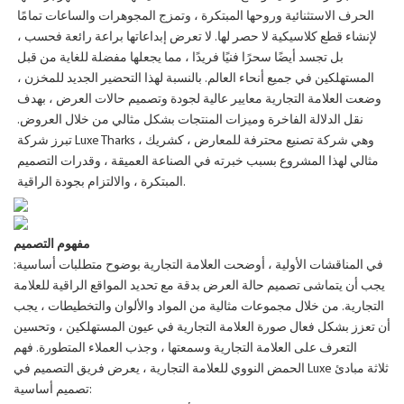
الحرف الاستثنائية وروحها المبتكرة ، وتمزج المجوهرات والساعات تمامًا
لإنشاء قطع كلاسيكية لا حصر لها. لا تعرض إبداعاتها براعة رائعة فحسب ،
بل تجسد أيضًا سحرًا فنيًا فريدًا ، مما يجعلها مفضلة للغاية من قبل
المستهلكين في جميع أنحاء العالم. بالنسبة لهذا التحضير الجديد للمخزن ،
وضعت العلامة التجارية معايير عالية لجودة وتصميم حالات العرض ، بهدف
نقل الدلالة الفاخرة وميزات المنتجات بشكل مثالي من خلال العروض.
تبرز شركة Luxe Tharks ، وهي شركة تصنيع محترفة للمعارض ، كشريك
مثالي لهذا المشروع بسبب خبرته في الصناعة العميقة ، وقدرات التصميم
المبتكرة ، والالتزام بجودة الراقية.
مفهوم التصميم
في المناقشات الأولية ، أوضحت العلامة التجارية بوضوح متطلبات أساسية:
يجب أن يتماشى تصميم حالة العرض بدقة مع تحديد المواقع الراقية للعلامة
التجارية. من خلال مجموعات مثالية من المواد والألوان والتخطيطات ، يجب
أن تعزز بشكل فعال صورة العلامة التجارية في عيون المستهلكين ، وتحسين
التعرف على العلامة التجارية وسمعتها ، وجذب العملاء المتطورة. فهم
الحمض النووي للعلامة التجارية ، يعرض فريق التصميم في Luxe ثلاثة مبادئ
تصميم أساسية: