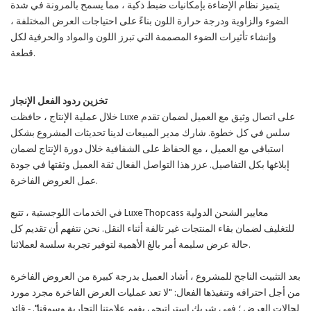
يتميز نظام الإضاءة بإمكانيات ضبط ذكية ، مما يسمح بالمرونة في شدة
الضوء والزاوية ودرجة حرارة اللون بناءً على احتياجات العرض المختلفة ،
وإنشاء تأثيرات الضوء المصممة التي تبرز اللون والمواد والحرفية لكل
قطعة.
تخزين ردود الفعل الإنجاز
خلال عملية الإنتاج ، حافظت Luxe على اتصال وثيق مع العميل لضمان تقدم
سلس في كل خطوة. شارك مدير المبيعات لدينا تحديثات المشروع بشكل
استباقي مع العميل ، مع الحفاظ على الشفافية خلال دورة الإنتاج لضمان
إبلاغها بكل التفاصيل. عزز هذا التواصل الفعال ثقة العميل وثقتها في جودة
عمل العروض الفاخرة.
في الخدمات اللوجستية ، تتبع Luxe Thopcass معايير الشحن الدولية
للتغليف لضمان بقاء المنتجات غير تالفة أثناء النقل. نحن نتفهم أن تقديم كل
حالة عرض سليمة أمر بالغ الأهمية لتوفير تجربة سلسة لعملائنا.
بعد التثبيت الناجح للمشروع ، أشاد العميل بدرجة كبيرة من العروض الفاخرة
من أجل احترافه وتنفيذها الفعال: "لا تعد عمليات العرض الفاخرة مجرد مورد
لحالات العرض ؛ فهي شريك استراتيجي يفهم علامتنا التجارية وسوقنا". - قائد