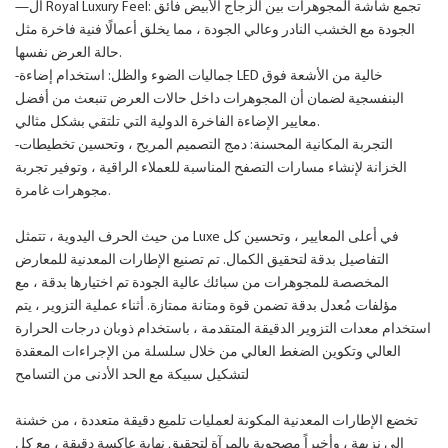
—ال Royal Luxury Feel: تجمع شاشة المجوهرات بين الزجاج الأبيض فائق
الجودة مع الخشب النادر وعالي الجودة ، مما يخلق أعمالًا فنية فاخرة مثل
حالة العرض نفسها.
-جماليات الضوء والظل: استخدام إضاءة LED خالية من الأشعة فوق
البنفسجية لضمان أن المجوهرات داخل حالات العرض تنبعث من أفضل
معايير الإضاءة الفاخرة الدولية التي تلتقي بشكل مثالي.
-التجربة المكانية المحسنة: دمج التصميم المريح ، وتحسين تخطيطات
الخزانة لإنشاء مسارات التصفح المناسبة للعملاء الراقية ، وتوفير تجربة
مجوهرات غامرة.
من حيث الحرف اليدوية ، تتمثل Luxe في أعلى المعايير ، وتحسين كل
التفاصيل بدقة لتحقيق الكمال. تم تصنيع الإطارات المعدنية للمعارض
المخصصة للمجوهرات من سبائك عالية الجودة تم اختيارها بدقة ، مع
مؤلفات مُعدل بدقة تضمن قوة ومتانة ممتازة. أثناء عملية التزوير ، يتم
استخدام معدات التزوير الدقيقة المتقدمة ، باستخدام ذوبان درجات الحرارة
العالي وتكوين الضغط العالي من خلال سلسلة من الإجراءات المعقدة
لتشكيل سبيكة مع الحد الأدنى من التسامح
تخضع الإطارات المعدنية المكونة لعمليات تلميع دقيقة متعددة ، من خشنة
إلى نزيهة ، وأخيراً مصحوبة بالمرآة لتحقيق نهاية عاكسة دقيقة ، مع كل