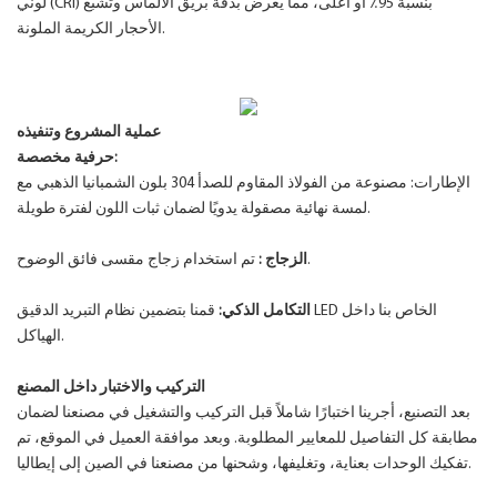
لوني (CRI) بنسبة 95٪ أو أعلى، مما يعرض بدقة بريق الألماس وتشبع
الأحجار الكريمة الملونة.
عملية المشروع وتنفيذه
حرفية مخصصة:
الإطارات: مصنوعة من الفولاذ المقاوم للصدأ 304 بلون الشمبانيا الذهبي مع
لمسة نهائية مصقولة يدويًا لضمان ثبات اللون لفترة طويلة.
تم استخدام زجاج مقسى فائق الوضوح.
الزجاج
:
التكامل الذكي:
قمنا بتضمين نظام التبريد الدقيق LED الخاص بنا داخل
الهياكل.
التركيب والاختبار داخل المصنع
بعد التصنيع، أجرينا اختبارًا شاملاً قبل التركيب والتشغيل في مصنعنا لضمان
مطابقة كل التفاصيل للمعايير المطلوبة. وبعد موافقة العميل في الموقع، تم
تفكيك الوحدات بعناية، وتغليفها، وشحنها من مصنعنا في الصين إلى إيطاليا.