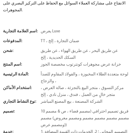
الانفتاح على مشاركة العملاء السوائل مع الحفاظ على التركيز البصري على
المجوهرات.
يعرض Luxe
اسم العلامة التجارية:
TT ، ضمان التجارة ، إلخ
المدفوعات:
عن طريق البحر ، عن طريق الهواء ، عن طريق
شحن:
السكك الحديدية ، إلخ
خزانة عرض مجوهرات كونترتوب مخصصة الجوز
اسم المنتج:
لوحة متعددة الطلاء المخبوزة ، والفولاذ المقاوم للصدأ
المادة الرئيسية:
، والزجاج
مركز التسوق ، متجر البيع بالتجزئة ، صالة العرض ،
استخدام الأماكن:
متجر خالٍ من العمل ، فندق ، منزل نادي ، إلخ
الشركة المصنعة ، بيع المصنع المباشر
نوع النشاط التجاري:
10 فريق تصميم احترافي (مصمم فضاء ، ص & مصمم
تصميم:
مصمم مصمم مصمم مصمم ومصمم معروض) مصمم
ومصمم عرض))
1. التصميم المجاني ؛ 2. الخدمات ذات القيمة المضافة
خدمة: