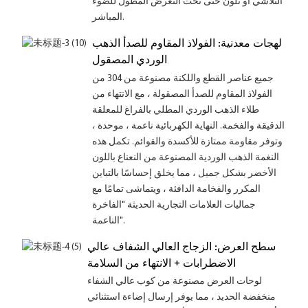
التلاشي أو تلون حتى تحت التعرض المطول للضوء
المباشر.
لهجات معدنية: الفولاذ المقاوم للصدأ الذهب
الوردي المصقول
جميع عناصر القطع واللكنة مصنوعة من 304 من
الفولاذ المقاوم للصدأ المصقولة ، مع الانتهاء من
طلاء الذهب الوردي المطلي بالفراغ للمعلقة
الدقيقة والفخمة. النهاية الكهربائية ناعمة ، موحدة ،
وتوفر مقاومة ممتازة للأكسدة والقوائم. تكمل هذه
النغمة الذهب الوردية المصنوعة من النعناع باللون
الأخضر بشكل جميل ، مما يخلق إحساسًا بالتباين
المكرر والفخامة الدافئة ، ويتماشى تمامًا مع
جماليات العلامات التجارية الحديثة "الفاخرة
الناعمة".
سطح العرض: الزجاج العالي الشفاف عالي
الاضطرابات + الانتهاء من السلامة
لوحات العرض مصنوعة من كوب عالي الشفاء
منخفضة الحديد ، مما يوفر إرسال إضاءة استثنائي