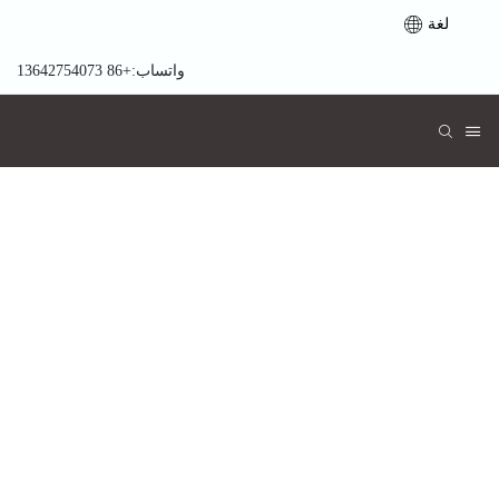
لغة
واتساب:+86 13642754073