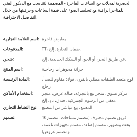
الحصرية لمحلات بيع الساعات الفاخرة - المصممة لتتناسب مع الديكور الفني
للمتاجر الراقية مع تسليط الضوء على قيمة الساعات وحرفيتها من خلال
التفاصيل الاحترافية.
معارض فاخرة
اسم العلامة التجارية:
TT، ضمان التجارة، إلخ.
المدفوعات:
عن طريق البحر، أو الجو، أو السكك الحديدية، إلخ.
شحن:
خزانة مجوهرات زجاجية
اسم المنتج:
لوح متعدد الطبقات مطلي بالفرن، فولاذ مقاوم للصدأ،
المادة الرئيسية:
زجاج
مركز تسوق، متجر بيع بالتجزئة، صالة عرض، متجر
استخدام الأماكن:
معفى من الرسوم الجمركية، فندق، نادٍ، إلخ
المصنع، بيع مباشر من المصنع
نوع النشاط التجاري:
10 فريق تصميم محترف (مصمم مساحات، مصمم
تصميم:
بحث وتطوير، مصمم إضاءة، مصمم تجهيزات ناعمة،
ومصمم عروض)