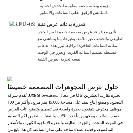
مزودة ببطانة ناعمة مقاومة للخدش لحماية
الملمس الرقيق لعلب الساعات والأساور.
مُعززة بدعائم عرض فنية
تأتي مع قواعد عرض مصممة خصيصًا من الحجر
الطبيعي والخشب غير اللامع، وغيرها، بما يتماشى مع
مكانة الساعات الفاخرة الراقية. تُبرز هذه الدعائم
البسيطة تصميم الساعة الفريد، وتعزز في الوقت
نفسه تجربة العرض الفنية.
حلول عرض المجوهرات المصممة خصيصًا
تُقدم شركة LUXE Showcases، بخبرة تقارب العشرين عامًا في مجال
التصنيع، ومصنع إنتاج يمتد على مساحة 15,000 متر مربع، وأكثر من 100
موظف محترف يتمتعون بخبرة واسعة في تصميم وتصنيع أثاث العرض
حسب الطلب، ومجهزين بأحدث الآلات والتقنيات، نضمن لكم التسليم
في الموعد المحدد، والجودة العالية، والقدرة الإنتاجية الكبيرة، والأسعار
التنافسية، وخدمة عملاء متاحة على مدار الساعة. كل هذا نابع من