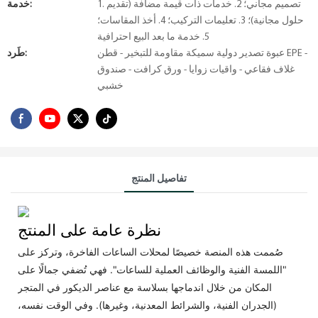
1. تصميم مجاني؛ 2. خدمات ذات قيمة مضافة (تقديم
خدمة:
حلول مجانية)؛ 3. تعليمات التركيب؛ 4. أخذ المقاسات؛
5. خدمة ما بعد البيع احترافية
عبوة تصدير دولية سميكة مقاومة للتبخير - قطن EPE -
طَرد:
غلاف فقاعي - واقيات زوايا - ورق كرافت - صندوق
خشبي
تفاصيل المنتج
نظرة عامة على المنتج
صُممت هذه المنصة خصيصًا لمحلات الساعات الفاخرة، وتركز على
"اللمسة الفنية والوظائف العملية للساعات". فهي تُضفي جمالًا على
المكان من خلال اندماجها بسلاسة مع عناصر الديكور في المتجر
(الجدران الفنية، والشرائط المعدنية، وغيرها). وفي الوقت نفسه،