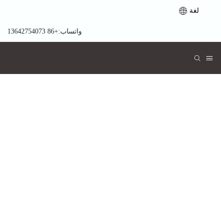
لغة
واتساب:+86 13642754073