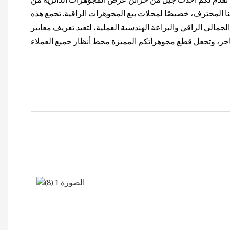
دم لكم أحدث جيل من خزائن عرض المجوهرات الدائرية من Luxeshowcase، تحفة
ا المحترف، خصيصًا لمحلات بيع المجوهرات الراقية. تجمع هذه
لجمالي الراقي والبراعة الهندسية العملية، لتعيد تعريف معايير