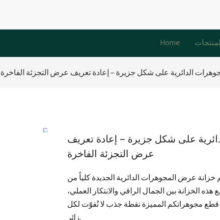
لمنتجات
Home
رات الدائرية على شكل جزيرة – إعادة تعريف عرض التجزئة الفاخرة
رية على شكل جزيرة – إعادة تعريف
عرض التجزئة الفاخرة
رض المجوهرات الدائرية الجديدة كلياً من Luxeshowcase، أحدث تحفة فنية من إبداع فريق التصميم
هذه الخزانة بين الجمال الراقي والابتكار العملي،
طع مجوهراتكم المميزة نقطة جذب لا تُفوّت لكل
زائر.