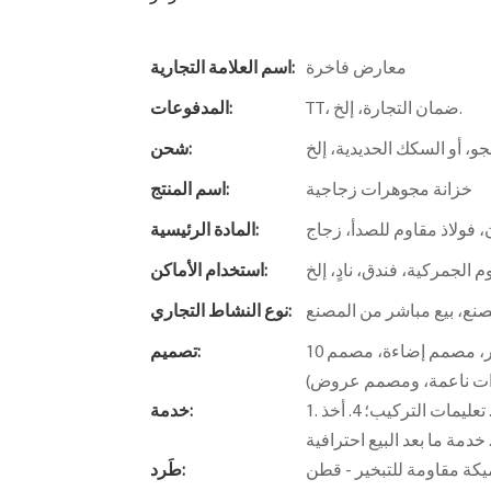
معارض فاخرة
اسم العلامة التجارية:
TT، ضمان التجارة، إلخ.
المدفوعات:
شحن:
خزانة مجوهرات زجاجية
اسم المنتج:
 فولاذ مقاوم للصدأ، زجاج
المادة الرئيسية:
لجمركية، فندق، نادٍ، إلخ
استخدام الأماكن:
صنع، بيع مباشر من المصنع
نوع النشاط التجاري:
10 فريق تصميم محترف (مصمم مساحات، مصمم بحث وتطوير، مصمم إضاءة، مصمم
تصميم:
ات ناعمة، ومصمم عروض)
1. تصميم مجاني؛ 2. خدمات ذات قيمة مضافة (تقديم حلول مجانية)؛ 3. تعليمات التركيب؛ 4. أخذ
خدمة:
ر - قطن EPE - غلاف فقاعي - واقيات زوايا - ورق
طَرد: