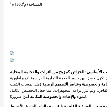
المساحة (م²): 150 م²
 الأساسي: الخزائن كمزيج من التراث والفخامة المحلية
ون جسرًا بين جذور العلامة التجارية الفرنسية الإمبراطورية
امة والخصوصية وعناصر التصميم الرمزية
(مثل لمسات الذهب
 الثقافي، ولم تُبرز براعة المجوهرات، مما جعل التخصيص الكامل
أمرًا ضروريًا.
للمواد والإضاءة والخصوصية المكانية
خصص: الحرفية الفاخرة تلتقي بجماليات الشرق الأوسط