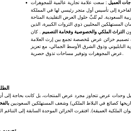
اجات العميل
: سعت علامة تجارية عالمية للمجوهرات
لفاخرة إلى تأسيس أول متجر رئيسي لها في المملكة
بية السعودية. لم تُلبِّ حلول العرض التقليدية المتاحة
ن المستهلكين المحليين ذوي الثروات الكبيرة، الذين
رون
التراث الملكي والخصوصية وفخامة التصميم
. كان
 تصميم خزائن عرض مُخصصة تجمع بين إرث العلامة
ية النابليوني وذوق الشرق الأوسط الجمالي، مع تعزيز
عرض المجوهرات وتوفير مساحات تذوق حصرية.
الطلب
ميل وحدات عرض تتجاوز مجرد عرض المنتجات، بل كانت بحاجة إلى أن تك
اريخها كصائغ في البلاط الملكي) وشغف المستهلكين السعوديين
بالفخ
لوان الملكية العميقة). افتقرت الخزائن الموحدة السابقة إلى التناغم
تصميم م