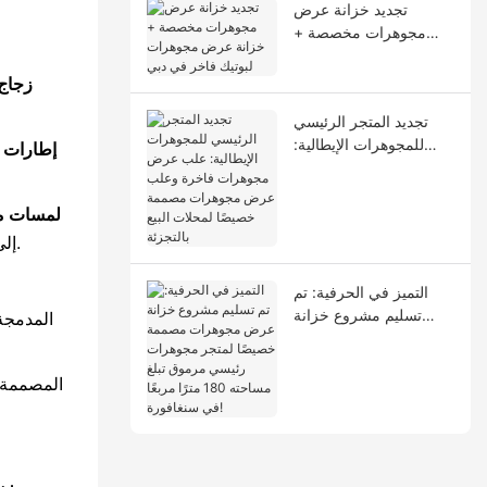
تجديد خزانة عرض
مجوهرات مخصصة +
خزانة عرض مجوهرات
لبوتيك فاخر في دبي
زجاج 
تجديد المتجر الرئيسي
للمجوهرات الإيطالية:
إطارات معد
علب عرض مجوهرات
فاخرة وعلب عرض
مجوهرات مصممة
لمسات من
خصيصًا لمحلات البيع
إلى التصميم الأيقوني للعلامة التجارية) ويضيف الرخام طبقة من الفخامة الخالدة، بما يتماشى مع الأذواق المحلية للثراء الملمسي.
بالتجزئة
التميز في الحرفية: تم
تسليم مشروع خزانة
عرض مجوهرات مصممة
خصيصًا لمتجر مجوهرات
رئيسي مرموق تبلغ
مساحته 180 مترًا مربعًا
في سنغافورة!