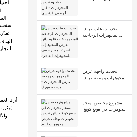
احتي
وواجهة عرض المجوهرات
ا
- فرع أبوظبي الرئيسي
العر
استحسا
تحديثات علب عرض
يُقدِّ
المجوهرات الزجاجية
الهدف
المصممة خصيصًا وخزائن
التجار
عرض المجوهرات
بالتجزئة لمتجر جنيف
للمجوهرات الفاخرة
تحديث واجهة عرض
المجوهرات ومنصة عرض
المجوهرات – مدينة
نيويورك
أراد الع
مشروع مخصص لمتجر
(مثل ت
مجوهرات في هونغ كونغ:
والأ
خزائن عرض مجوهرات
وعلب عرض مجوهرات
للبيع