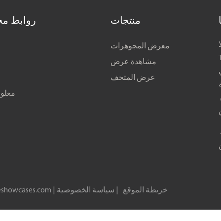
منتجات
روابط مخ
معرض المجوهرات
مشاهدة عرض
عرض المتحف
معلوم
عنوان قسم التسويق: لا. 21 ، شارع ليكسيانغ ، شارع دونغوا ، منطقة
ا
خريطة الموقع
|
سياسة الخصوصية
showcases.com |