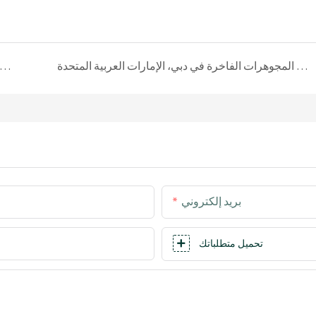
مشروع تخصيص خزانة عرض المجوهرات الفاخرة في دبي، الإمارات العربية المتحدة
مشروع خزانة عرض المجوهرات المُخصصة لعام ٢٠٢٣ لمتجر DIABOND الرئيسي في سنغافورة: إعادة صياغة تجربة البيع بالتجزئة الراقية من خلال السرد القصص
بريد إلكتروني
تحميل متطلباتك