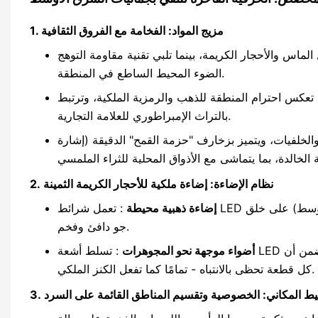
1. مزيج المواد: الفخامة مع الفروق الثقافية
لضوء بنسبة 95% تألق كل الماس والأحجار الكريمة، بينما تلبي تقنية مقاومة التوهج
الضوء المحيط الساطع في المنطقة.
، تعكس احترام المنطقة للذهب والرمزية الملكية، وترتبط
بالتراث الإمبراطوري للعلامة التجارية.
والخلفيات، ويتميز بزخارف "حزمة القمح" الدقيقة (إشارة
2. نظام الإضاءة: إضاءة ملكية للأحجار الكريمة الثمينة
إضاءة ذهبية محيطة
: تعمل شرائط LED المدمجة والثريات الكريستالية (المستوحاة من تصميم القصور في الشرق الأوسط) على خلق
جو دافئ وفخم.
أضواء موجهة نحو المجوهرات
: تسلط أشعة LED المصممة بدقة (3°-8°) الضوء على بريق الماس وبريق المعادن الثمينة، مما يضمن أن
كل قطعة تحظى بالانتباه - تمامًا كما تفعل الكنز الملكي.
خطيط المكاني: الخصوصية وتقسيم المناطق القائمة على السرد