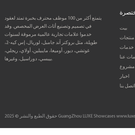
تصرة
يتمتع أكثر من 100 موظف محترف بخبرة تمتد لعقود
في تصميم وتصنيع أثاث العرض المخصص. وقد
بيت
خدموا علامات تجارية عالمية مرموقة لسنوات
منتجات
طويلة، مثل بروكتر آند جامبل، لوريال، إس كيه-2،
خدمات
غوتشي، ديور، أوميغا، مايبيلين، أولاي، ريجلي،
ات عنا
بيبسي، دوراسيل، وغيرها.
مشروع
اخبار
تصل بنا
www.luxe
حقوق الطبع والنشر © 2025 GuangZhou LUXE Showcases