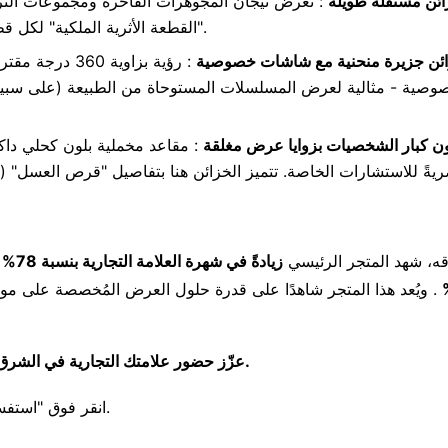
ئن مستقلة طويلة
: تعرض تيجان المجوهرات الفاخرة ومجموعات الترا
"القطعة الأثرية الملكية" لكل قطعة، مما يتردد صداه مع التقدير المحلي للتراث والحرفية.
ئن جزيرة منحنية مع شاشات خصوصية
: رؤية بزاوية 
وصية - مثالية لعرض المسلسلات المستوحاة من الطبيعة (على سبيل ال
ن كبار الشخصيات بزوايا عرض مغلقة
: مقاعد مخملية بلون كحلي داك
يةً للاستشارات الخاصة. تتميز الخزائن هنا بتفاصيل "قرص العسل" (وه
قه، شهد المتجر الرئيسي
زيادةً في شهرة العلامة التجارية بنسبة 78%
ف
. ويُعد هذا المتجر شاهدًا على قدرة حلول العرض المُخصصة على مواءمة
عزّز حضور علامتك التجارية في الشرق الأوسط بخزائن عرض تعكس التراث والفخامة المحلية. لنتعاون.
→ انقر فوق "استفسر الآن" لتصميم حل العرض المخصص لك للسوق السعودية.