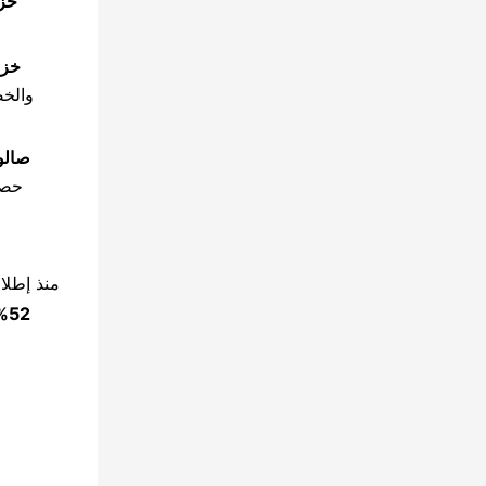
خزا
خزا
والخص
صالو
حصر
منذ إطلا
52%