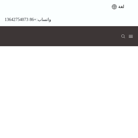
لغة
واتساب:+86 13642754073