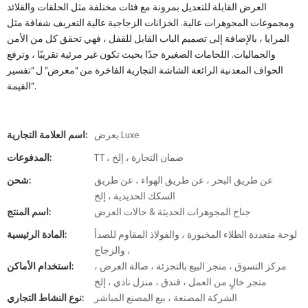
العرض القابلة للتعديل بمرونة مع فئات مختلفة مثل الحلقات والقلائد
ومجموعات المجوهرات عالية. الخزانات الزجاجية عالية التعريف شفافة مثل
المرايا ، بالإضافة إلى تصميم الباب القابل للقفل ، فهي تحقق كل من الأمن
والجماليات. اللحامات الصغيرة جدًا بحيث تكون غير مرئية تقريبًا ، وترفع
الحواف المعدنية الرائعة الشاشة التجارية الفاخرة من “معرض” ل “تفسير
القيمة”.
يعرض Luxe
اسم العلامة التجارية:
TT ، ضمان التجارة ، إلخ
المدفوعات:
عن طريق البحر ، عن طريق الهواء ، عن طريق
شحن:
السكك الحديدية ، إلخ
جناح المجوهرات الحديثة & حالات العرض
اسم المنتج:
لوحة متعددة الطلاء المخبوزة ، والفولاذ المقاوم للصدأ
المادة الرئيسية:
، والزجاج
مركز التسوق ، متجر البيع بالتجزئة ، صالة العرض ،
استخدام الأماكن:
متجر خالٍ من العمل ، فندق ، منزل نادي ، إلخ
الشركة المصنعة ، بيع المصنع المباشر
نوع النشاط التجاري: