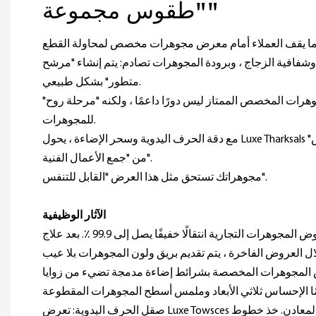
"طقوس مجموعة"
ا يقف العملاء أمام معرض مجوهرات مخصص لمحاولة القطع
فافية الزجاج ، وبرودة المجوهرات تصادم: يتم إنشاء "مرشح
متطور" بشكل طبيعي.
هرات المخصص الممتاز ليس دورًا داعمًا ، ولكنه "مرحلة روح"
للمجوهرات.
مع دقة الحرف اليدوية وسحر الإضاءة ، يحول Luxe Tharksals "شراء المجوهرات" إلى طقوس
من "جمع الأعمال الفنية".
مجوهراتك تستحق مثل هذا العرض "القابل للتنفس".
الآثار الوظيفية
إرسال الضوء: يضم كوب عروض المجوهرات التجارية انتقالًا خفيفًا يصل إلى 99.9 ٪. بعد علاج
وض المجوهرات المخصصة بشرائط إضاءة مدمجة تضيء من زوايا
صقل الحرف اليدوية: تعرض Luxe Towsces التميز في معالجة مكونات المعادن. خذ خطوط