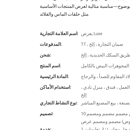
 بوضوح—مناسبة مثالية لعرض المنتجات الأساسية
مثل حلقات الماس والقلائد.
يعرض Luxe
اسم العلامة التجارية:
TT ، ضمان التجارة ، إلخ
المدفوعات:
ريق السكك الحديدية ، إلخ
شحن:
لمجوهرات البيض بالكامل
اسم المنتج:
اذ المقاوم للصدأ ، والزجاج
المادة الرئيسية:
لعمل ، فندق ، منزل نادي ،
استخدام الأماكن:
إلخ
نعة ، بيع المصنع المباشر
نوع النشاط التجاري:
10 فريق تصميم احترافي (مصمم فضاء ، ص & مصمم مصمم مصمم مصمم مصمم ومصمم
تصميم:
1. التصميم المجاني ؛ 2. الخدمات ذات القيمة المضافة (المقدمة مفهوم حل مجاني) ؛ 3. تعليمات
خدمة: