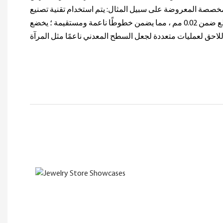
صة المعروضة على سبيل المثال: يتم استخدام تقنية تصنيع CNC 5
محاور للتحكم في أخطاء القطع ضمن 0.02 مم ، مما يضمن خطوطًا ناعمة ومستقيمة ؛ يخضع