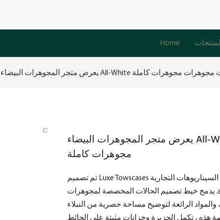
لمنتجات
Home
حلول تصميم مجوهرات مجوهرات مجوهرات كاملة
يعرض متجر المجوهرات البيضاء All-White التخصيص حلول تصميم مجوهرات مجوهرات
مجوهرات كاملة
تم تصميم Luxe Towscases بدقة للعلامات التجارية المتطورة للمجوهرات ، حيث تتكيف تمامًا مع السيناريوهات التجارية
رة. يدمج خيط تصميم الحالات المخصصة لمجوهرات
 والمواد الرائعة لتوضيح مساحة حصرية من النبلاء
ة هذه ، تكمل الجزيرة وخزانات مثبتة على الحائط