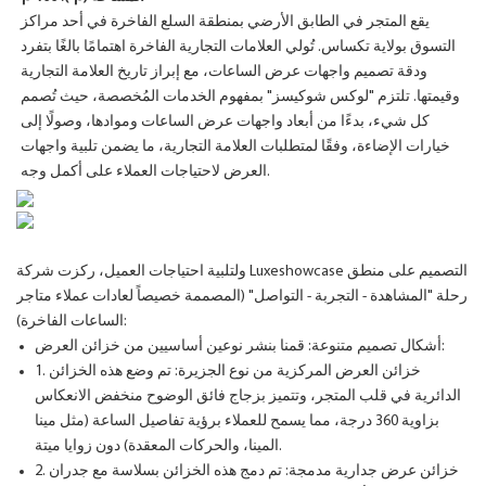
يقع المتجر في الطابق الأرضي بمنطقة السلع الفاخرة في أحد مراكز
التسوق بولاية تكساس. تُولي العلامات التجارية الفاخرة اهتمامًا بالغًا بتفرد
ودقة تصميم واجهات عرض الساعات، مع إبراز تاريخ العلامة التجارية
وقيمتها. تلتزم "لوكس شوكيسز" بمفهوم الخدمات المُخصصة، حيث تُصمم
كل شيء، بدءًا من أبعاد واجهات عرض الساعات وموادها، وصولًا إلى
خيارات الإضاءة، وفقًا لمتطلبات العلامة التجارية، ما يضمن تلبية واجهات
العرض لاحتياجات العملاء على أكمل وجه.
ولتلبية احتياجات العميل، ركزت شركة Luxeshowcase التصميم على منطق
رحلة "المشاهدة - التجربة - التواصل" (المصممة خصيصاً لعادات عملاء متاجر
الساعات الفاخرة):
أشكال تصميم متنوعة: قمنا بنشر نوعين أساسيين من خزائن العرض:
1. خزائن العرض المركزية من نوع الجزيرة: تم وضع هذه الخزائن
الدائرية في قلب المتجر، وتتميز بزجاج فائق الوضوح منخفض الانعكاس
بزاوية 360 درجة، مما يسمح للعملاء برؤية تفاصيل الساعة (مثل مينا
المينا، والحركات المعقدة) دون زوايا ميتة.
2. خزائن عرض جدارية مدمجة: تم دمج هذه الخزائن بسلاسة مع جدران