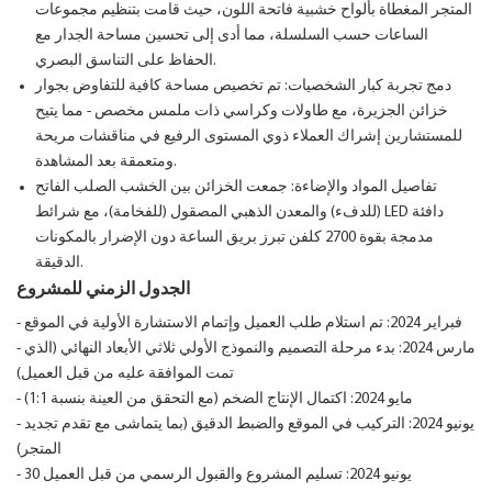
المتجر المغطاة بألواح خشبية فاتحة اللون، حيث قامت بتنظيم مجموعات
الساعات حسب السلسلة، مما أدى إلى تحسين مساحة الجدار مع
الحفاظ على التناسق البصري.
دمج تجربة كبار الشخصيات: تم تخصيص مساحة كافية للتفاوض بجوار
خزائن الجزيرة، مع طاولات وكراسي ذات ملمس مخصص - مما يتيح
للمستشارين إشراك العملاء ذوي المستوى الرفيع في مناقشات مريحة
ومتعمقة بعد المشاهدة.
تفاصيل المواد والإضاءة: جمعت الخزائن بين الخشب الصلب الفاتح
(للدفء) والمعدن الذهبي المصقول (للفخامة)، مع شرائط LED دافئة
مدمجة بقوة 2700 كلفن تبرز بريق الساعة دون الإضرار بالمكونات
الدقيقة.
الجدول الزمني للمشروع
- فبراير 2024: تم استلام طلب العميل وإتمام الاستشارة الأولية في الموقع
- مارس 2024: بدء مرحلة التصميم والنموذج الأولي ثلاثي الأبعاد النهائي (الذي
تمت الموافقة عليه من قبل العميل)
- مايو 2024: اكتمال الإنتاج الضخم (مع التحقق من العينة بنسبة 1:1)
- يونيو 2024: التركيب في الموقع والضبط الدقيق (بما يتماشى مع تقدم تجديد
المتجر)
- 30 يونيو 2024: تسليم المشروع والقبول الرسمي من قبل العميل