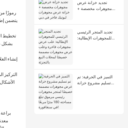
تجديد خزانة عرض
مجوهرات مخصصة +
خزانة عرض مجوهرات
لبوتيك فاخر في دبي
يتضمن إطا
تجديد المتجر الرئيسي
2. تخطيط 
للمجوهرات الإيطالية:
علب عرض مجوهرات
بشكل طب
فاخرة وعلب عرض
مجوهرات مصممة
خصيصًا لمحلات البيع
بالتجزئة
التميز في الحرفية: تم
تسليم مشروع خزانة
الأشكال 
عرض مجوهرات مصممة
خصيصًا لمتجر مجوهرات
رئيسي مرموق تبلغ
مساحته 180 مترًا مربعًا
في سنغافورة!
براعة 
معدني