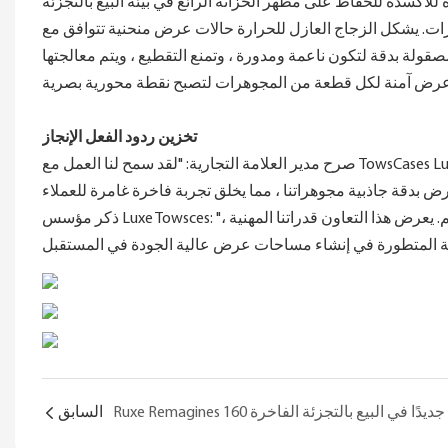
رات. يشكل الزجاج العازل للحرارة حالات عرض منحنية تتوافق مع
صقولة بدقة لتكون ناعمة ومدورة ، وتمنع التقطيع ، ويتم معالجتها
تخزين ردود الفعل الإنجاز
صرح مدير العلامة التجارية: "لقد سمح لنا العمل مع TowsCases Luxe بترقية مساحة البيع بالتجزئة الخاصة بنا لنقل قيم العلامة التجارية بشكل أفضل.
ذكر مؤسس Luxe Towsces: "العلامة التجارية ممثلة للمجوهرات الراقية ، وشرفنا لتخصيص المعارض لهم. يعرض هذا التعاون قدراتنا المهنية ،
السابق