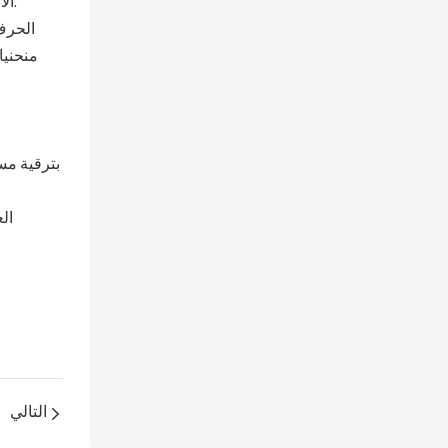
الأبعاد يتوافق مع وضع العلامة التجارية الراقية. السطح مطلي بطبقة مضادة للأكسدة للحفاظ على مظهر الخزانة الرائع في بيئة البيع بالتجزئة.
الحرف 
منحنيا
التالي