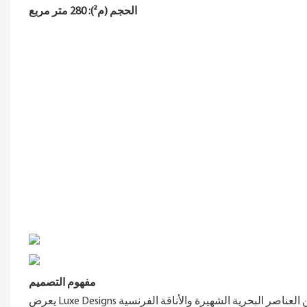
الحجم (م²): 280 متر مربع
مفهوم التصميم
يعرض Luxe Designs تعرض المجوهرات المخصصة من خلال دمج ميزات المتاجر العالمية ، وإلهامًا من العناصر البحرية الشهيرة والأناقة الفرنسية