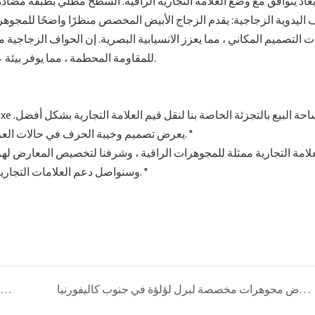
اليدوية الزجاجية: يقدم الزجاج الأبيض المخصص منظرًا واضحًا للمجوه
ت التصميم المكاني ، مما يعزز الانسيابية البصرية. إن الحواف الزجاجية م
للمقاومة المحطمة ، مما يوفر بيئة عرض آمنة لكل قطعة من المجوهرات لتصبح نقطة محورية بصرية.
يعرض تصميم وخيبة الحرف في حالات العرض بدقة جاذبية مجوهراتنا ، مما يخلق تجربة فاخرة غامرة للعملاء. "
وسنواصل دعم العلامات التجارية المتطورة في إنشاء مساحات عرض عالية الجودة في المستقبل. "
خزائن عرض مجوهرات مخصصة لبرل لؤلؤة في جنوب كاليفورنيا
Ruxe Remagines 160 عامًا من مجموعة المجوهرات ، وفتح فصلًا جديدًا في البيع بالتجزئة الفاخرة