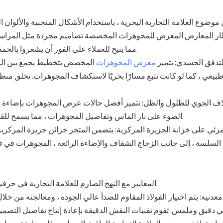
ر المعارض المعرض للمجوهرات المخصصة تصاميم مجردة مثل المراسي و
مما يتيح للعملاء على الفور أن يشعروا بالحمض النووي الفريد الفريد للعلامة التجارية عند الدخول إلى المساحة.
التدفق الجسدي: يتميز
معرض المجوهرات
المخصص بتخطيط يجمع بين المنا
يعي ، كما لو كانت تتبع مسارًا بحريًا لاستكشاف المجوهرات. تخلق من
الضوء على نار الماس وتفاصيل المجوهرات ، مما يسمح للقطع بالتألق في الضوء والظل الفريد ، وتروي قصة العلامة التجارية.
السلسة ، إلى جانب الزجاج الشفاف والإضاءة الرائعة ، المجوهرات في قل
يعرض Luxe المعايير مع النهج الصارم للعلامة التجارية في حرفية المجوهرات ، وتتابع التميز في تصنيع مجلس الوزراء:
معدنية: يتم اختيار الفولاذ المقاوم للصدأ عالي الجودة ، ومعالجته من خلا
 دقيق وملمس. تقوم تقنيات النقش الدقيقة بإعادة إنتاج تفاصيل التصميم ب