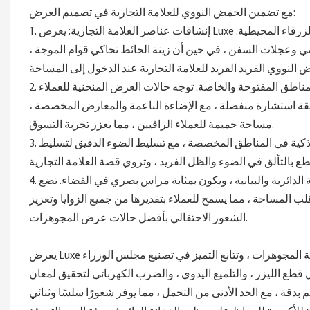
مع تضمين الحمض النووي للعلامة التجارية في تصميم العرض:
1. إنشاقات عناصر العلامة التجارية: يعرض Luxe رموزًا من موضوع العلامة التجارية البحرية ، باستخدام الأشكال المنحنية والألوان الزرقاء المحيطية.
عجلات السفن ، في حين أن زينة الحائط تحاكي قوام الموجة ،
طق المفتوحة والخاصة. توجه حالات العرض المنحنية للعملاء
طقة استشارة منفصلة ، مع الإضاءة الناعمة والمعارض المخصصة ،
مساحة حميمة للعملاء الراقيين ، مما يعزز تجربة التسوق.
3. إنشاء الغلاف الجوي للظلول والظل: تتميز أفضل حالات عرض المجوهرات بإضاءة ذكية في المناطق المخصصة ، مع تسليط الضوء الدقيق لتسليط
4. التركيز المرئي على خزانة الجزيرة المركزية: يتضمن المتجر خزائن جزيرة المركزية الدائرية والبيانية ، ويكون بمثابة مراس بصري في الفضاء. تضع
ب المساحة ، مما يسمح للعملاء بتقديرها من جميع الزوايا وتعزيز
الشعور الاحتفالي بأفضل حالات عرض المجوهرات.
ل قطع الليزر ، والتلميع اليدوي ، والضرب الكهربائي لتحقيق لمعان
دقة ، مع الحد الأدنى من التحمل ، مما يوفر شعورًا سلسًا وثنائي