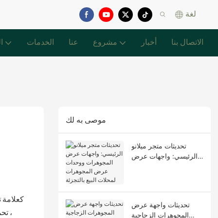
لغة
الاتصال بنا
أخبار
مشروع
عنا
الخدمات
ا
موصى به لك
تحديثات متجر ميلانو
الرئيسي: واجهات عرض
المجوهرات ووحدات
عرض المجوهرات لمحلات
البيع بالتجزئة
كعلامة ت
تحديثات واجهة عرض
، تح
المجوهرات الزجاجية