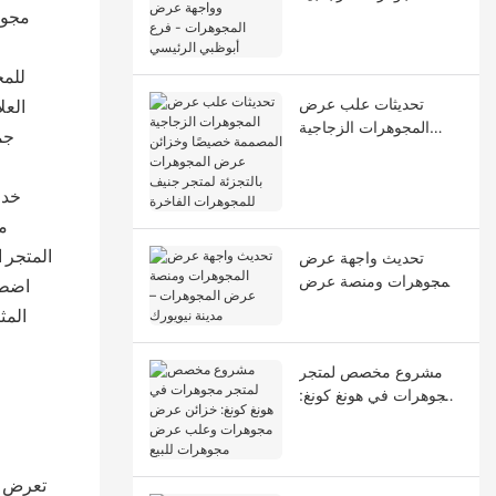
وواجهة عرض المجوهرات
مجوهر
- فرع أبوظبي الرئيسي
للمج
تحديثات علب عرض
العل
المجوهرات الزجاجية
جمي
المصممة خصيصًا وخزائن
عرض المجوهرات
بالتجزئة لمتجر جنيف
للمجوهرات الفاخرة
م
تحديث واجهة عرض
المتجر ا
المجوهرات ومنصة عرض
اضطرا
المجوهرات – مدينة
المث
نيويورك
مشروع مخصص لمتجر
مجوهرات في هونغ كونغ:
خزائن عرض مجوهرات
وعلب عرض مجوهرات
للبيع