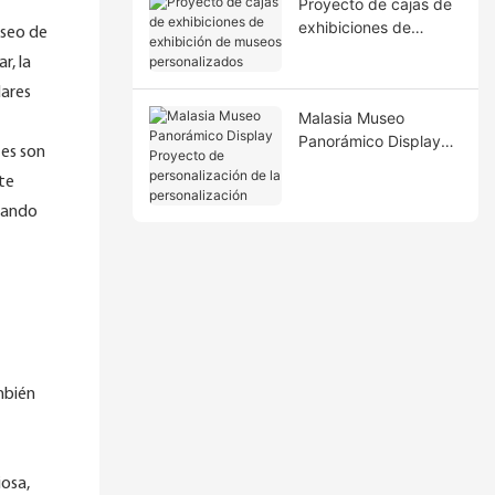
Proyecto de cajas de
exhibiciones de
useo de
exhibición de museos
r, la
personalizados
dares
Malasia Museo
Panorámico Display
tes son
Proyecto de
nte
personalización de la
personalización
urando
mbién
iosa,