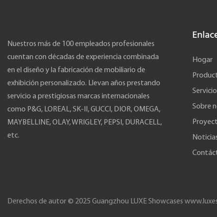
Enlac
Nuestros más de 100 empleados profesionales
cuentan con décadas de experiencia combinada
Hogar
en el diseño y la fabricación de mobiliario de
Produc
exhibición personalizado. Llevan años prestando
Servicio
servicio a prestigiosas marcas internacionales
Sobre n
como P&G, LOREAL, SK-II, GUCCI, DIOR, OMEGA,
Proyec
MAYBELLINE, OLAY, WRIGLEY, PEPSI, DURACELL,
etc.
Noticia
Contác
Derechos de autor © 2025 Guangzhou LUXE Showcases
www.luxe