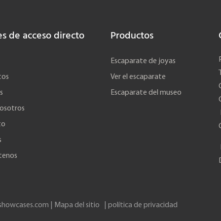
es de acceso directo
Productos
Escaparate de joyas
tos
Ver el escaparate
s
Escaparate del museo
osotros
to
s
tenos
showcases.com |
Mapa del sitio
|
política de privacidad