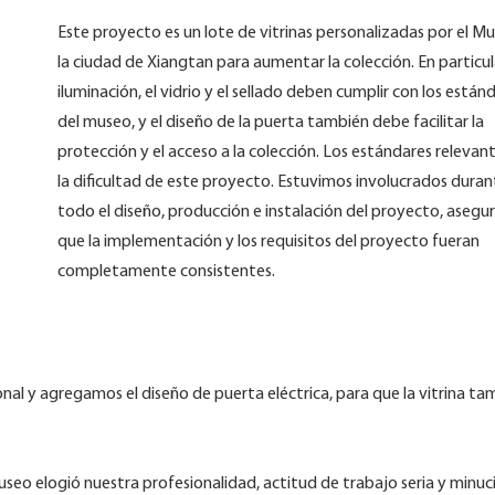
Este proyecto es un lote de vitrinas personalizadas por el M
la ciudad de Xiangtan para aumentar la colección. En particula
iluminación, el vidrio y el sellado deben cumplir con los están
del museo, y el diseño de la puerta también debe facilitar la
protección y el acceso a la colección. Los estándares relevan
la dificultad de este proyecto. Estuvimos involucrados dura
todo el diseño, producción e instalación del proyecto, aseg
que la implementación y los requisitos del proyecto fueran
completamente consistentes.
al y agregamos el diseño de puerta eléctrica, para que la vitrina ta
useo elogió nuestra profesionalidad, actitud de trabajo seria y minuc