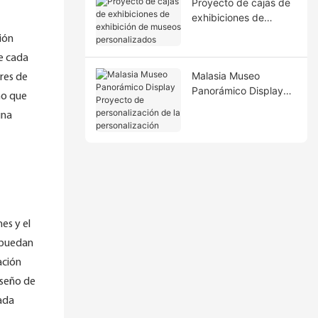
Proyecto de cajas de
exhibiciones de
exhibición de museos
ión
personalizados
ue cada
Malasia Museo
res de
Panorámico Display
no que
Proyecto de
una
personalización de la
personalización
es y el
s puedan
ación
iseño de
cada