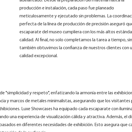
adelantado. Desde la preparación del material hasta la
producción e instalación, cada paso fue planeado
meticulosamente y ejecutado sin problemas. La coordinac
perfecta de la línea de producción de precisión aseguró q
escaparate del museo cumpliera con los más altos estánda
calidad. Al final, no solo completamos la tarea a tiempo, si
también obtuvimos la confianza de nuestros clientes con 
calidad excepcional.
 "simplicidad y respeto", enfatizando la armonía entre las exhibicion
encia y marcos de metales minimalistas, asegurando que los visitante
s exhibiciones. Luxe Showcases ha equipado cada escaparate con ilumin
eando una experiencia de visualización cálida y atractiva. Además, el d
s basados ​​en diferentes necesidades de exhibición. Esto asegura que 