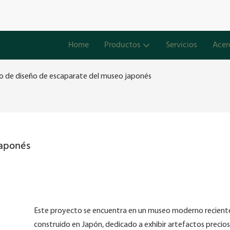
Home
Productos
Servicios
Acer
o de diseño de escaparate del museo japonés
japonés
Este proyecto se encuentra en un museo moderno recien
construido en Japón, dedicado a exhibir artefactos precio