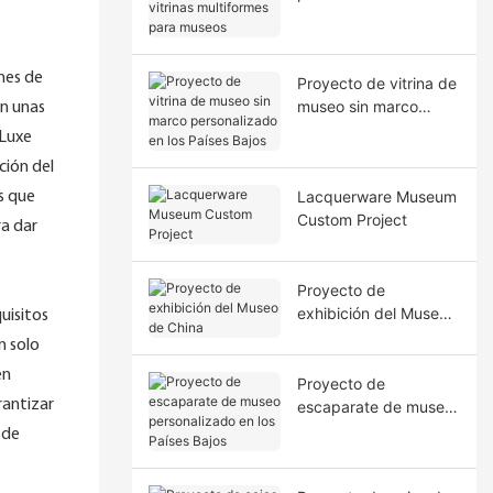
vitrinas multiformes
para museos
ones de
Proyecto de vitrina de
museo sin marco
on unas
personalizado en los
 Luxe
Países Bajos
ción del
Lacquerware Museum
s que
Custom Project
a dar
Proyecto de
exhibición del Museo
uisitos
de China
n solo
én
Proyecto de
rantizar
escaparate de museo
personalizado en los
 de
Países Bajos