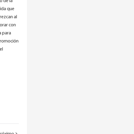
o de la
dida que
rezcan al
orar con
a para
 promoción
el
róximo