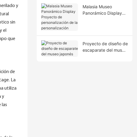
merilado y
Malasia Museo
Panorámico Display
tural
Proyecto de
tico sin
personalización de la
y el
personalización
empo que
Proyecto de diseño de
escaparate del museo
japonés
ición de
tage. La
a utiliza
a y
 las