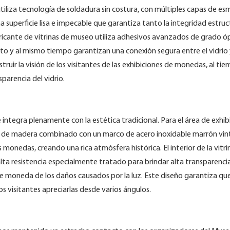
iliza tecnología de soldadura sin costura, con múltiples capas de es
a superficie lisa e impecable que garantiza tanto la integridad estruc
fabricante de vitrinas de museo utiliza adhesivos avanzados de grado óp
o y al mismo tiempo garantizan una conexión segura entre el vidrio 
struir la visión de los visitantes de las exhibiciones de monedas, al ti
parencia del vidrio.
e integra plenamente con la estética tradicional. Para el área de exhib
al de madera combinado con un marco de acero inoxidable marrón vin
nedas, creando una rica atmósfera histórica. El interior de la vitrin
 alta resistencia especialmente tratado para brindar alta transparenci
moneda de los daños causados ​​por la luz. Este diseño garantiza que
s visitantes apreciarlas desde varios ángulos.