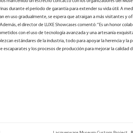
hemos mantenido un estrecho contacto con los organizadores del Muse
inas durante el período de garantía para extender su vida útil. A me
gan en uso gradualmente, se espera que atraigan a más visitantes y of
a. Además, el director de LUXE Showcases comentó: “Es un honor colab
etidos con el uso de tecnología avanzada y una artesanía exquisit
blezcan estándares de la industria, todo para apoyar la herencia y la
 escaparates y los procesos de producción para mejorar la calidad d
Proyecto de escaparate de museo personalizado en los Países Bajos
Lacquerware Museum Custom Project
P