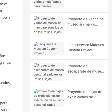
vitrinas multiformes
vo es
para museos
or
empo la
Proyecto de vitrina de
museo sin marco
personalizado en los
Países Bajos
Lacquerware Museum
Custom Project
ños.
nífica,
Proyecto de
escaparate de museo
personalizado en los
Países Bajos
fundos
Proyecto de cajas de
exhibiciones de
exhibición de museos
 para
personalizados
izar que