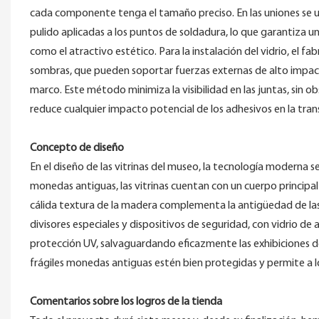
cada componente tenga el tamaño preciso. En las uniones se ut
pulido aplicadas a los puntos de soldadura, lo que garantiza un
como el atractivo estético. Para la instalación del vidrio, el 
sombras, que pueden soportar fuerzas externas de alto impact
marco. Este método minimiza la visibilidad en las juntas, sin ob
reduce cualquier impacto potencial de los adhesivos en la trans
Concepto de diseño
En el diseño de las vitrinas del museo, la tecnología moderna s
monedas antiguas, las vitrinas cuentan con un cuerpo princip
cálida textura de la madera complementa la antigüedad de las mo
divisores especiales y dispositivos de seguridad, con vidrio de
protección UV, salvaguardando eficazmente las exhibiciones de 
frágiles monedas antiguas estén bien protegidas y permite a lo
Comentarios sobre los logros de la tienda