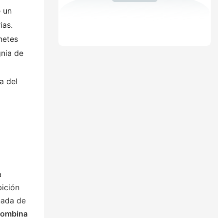
 un
ias.
netes
gnia de
ía del
a
bición
inada de
combina