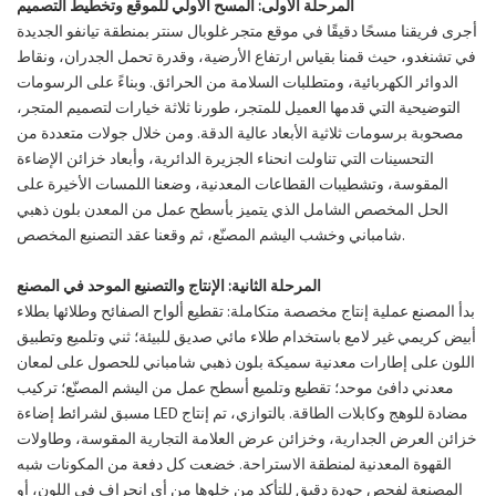
المرحلة الأولى: المسح الأولي للموقع وتخطيط التصميم
أجرى فريقنا مسحًا دقيقًا في موقع متجر غلوبال سنتر بمنطقة تيانفو الجديدة
في تشنغدو، حيث قمنا بقياس ارتفاع الأرضية، وقدرة تحمل الجدران، ونقاط
الدوائر الكهربائية، ومتطلبات السلامة من الحرائق. وبناءً على الرسومات
التوضيحية التي قدمها العميل للمتجر، طورنا ثلاثة خيارات لتصميم المتجر،
مصحوبة برسومات ثلاثية الأبعاد عالية الدقة. ومن خلال جولات متعددة من
التحسينات التي تناولت انحناء الجزيرة الدائرية، وأبعاد خزائن الإضاءة
المقوسة، وتشطيبات القطاعات المعدنية، وضعنا اللمسات الأخيرة على
الحل المخصص الشامل الذي يتميز بأسطح عمل من المعدن بلون ذهبي
شامباني وخشب اليشم المصنّع، ثم وقعنا عقد التصنيع المخصص.
المرحلة الثانية: الإنتاج والتصنيع الموحد في المصنع
بدأ المصنع عملية إنتاج مخصصة متكاملة: تقطيع ألواح الصفائح وطلائها بطلاء
أبيض كريمي غير لامع باستخدام طلاء مائي صديق للبيئة؛ ثني وتلميع وتطبيق
اللون على إطارات معدنية سميكة بلون ذهبي شامباني للحصول على لمعان
معدني دافئ موحد؛ تقطيع وتلميع أسطح عمل من اليشم المصنّع؛ تركيب
مسبق لشرائط إضاءة LED مضادة للوهج وكابلات الطاقة. بالتوازي، تم إنتاج
خزائن العرض الجدارية، وخزائن عرض العلامة التجارية المقوسة، وطاولات
القهوة المعدنية لمنطقة الاستراحة. خضعت كل دفعة من المكونات شبه
المصنعة لفحص جودة دقيق للتأكد من خلوها من أي انحراف في اللون، أو