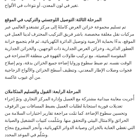
تغير في لون المعدن، أو نتوءات في الألواح.
المرحلة الثالثة: التوصيل اللوجستي والتركيب في الموقع
تم تسليم مجموعة خزائن العرض كاملةً إلى مركز تشنغدو العالمي عبر
مركبات نقل مغلقة مخصصة. باشر فريق التركيب المحترف لدينا العمل في
الموقع، بدءًا بحماية الأرضية وتوصيل الدائرة الكهربائية، ثم قام بتجميع خزانة
العطور الدائرية، وخزائن العرض الجدارية ذات الوجهين، والخزائن الجدارية
المقوسة المضيئة، مع تركيب طاولات القهوة في منطقة الاستراحة في
الوقت نفسه. تم ضبط سطوع وزوايا إضاءة جميع الخزائن بدقة، وتم إصلاح
فجوات وصلات الإطار المعدني، وتنظيف أسطح الخزائن والألواح الزجاجية
من أي عيوب عاكسة.
المرحلة الرابعة: القبول والتسليم المتكاملان
أُجريت معاينة ميدانية مشتركة مع العميل وإدارة المركز التجاري. وتمّ إجراء
تعديلات فورية استجابةً لطلبات العميل بضبط المسافات بين الرفوف
وتحسين سطوع الإضاءة. كما تمّت مراجعة تقارير اختبارات السلامة من
الحرائق والامتثال البيئي والتحقق منها. وسُلّمت كتيبات التشغيل والصيانة
التي تغطي العناية بالخزائن وصيانة الدوائر الكهربائية، وأُنجز المشروع بنجاح
وسُلّم في الموعد المحدد.