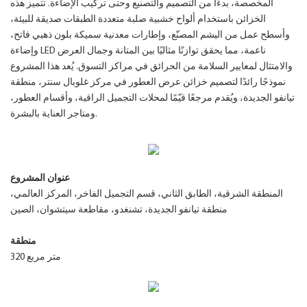
المخصصة، بدءًا من التصميم والتصنيع وحتى تركيب الإضاءة. تتميز هذه
الخزائن باستخدام ألواح خشبية صلبة متعددة الطبقات صديقة للبيئة،
وأسطح عمل من اليشم المصنّع، وإطارات معدنية سميكة بلون ذهبي فاتح،
وإضاءة LED ناعمة، مما يحقق توازنًا مثاليًا بين المتانة وجمال العرض
والامتثال لمعايير السلامة من الحرائق في مراكز التسوق. يُعد هذا المشروع
نموذجًا رائدًا لتصميم خزائن عرض العطور في مركز غلوبال سنتر، منطقة
تيانفو الجديدة، ويُقدم مرجعًا قيّمًا لمحلات التجميل الراقية، وأقسام العطور،
ومتاجر العناية بالبشرة.
عنوان المشروع
المنطقة الشرقية، الطابق الثاني، قسم التجميل الفاخر، المركز العالمي،
منطقة تيانفو الجديدة، تشنغدو، مقاطعة سيتشوان، الصين
منطقة
320 متر مربع