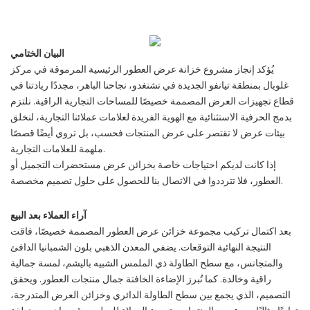
البيان الختامي
يُؤكد إنجاز مشروع خزانة عرض العطور الرئيسية المرموقة في مركز
غلوبال بمنطقة تيانفو الجديدة في تشنغدو، نجاحنا الباهر، مجددًا ريادتنا في
قطاع تجهيزات العرض المصممة خصيصًا للمساحات التجارية الراقية. نلتزم
بدمج الحرفية الاستثنائية مع الهوية الفريدة لعلامات عملائنا التجارية، لنخلق
بيئات عرض لا تقتصر على عرض المنتجات فحسب، بل تروي أيضًا قصصًا
ملهمة للعلامات التجارية.
إذا كانت لديكم احتياجات خاصة بخزائن عرض مستحضرات التجميل أو
العطور، فلا تترددوا في الاتصال بنا للحصول على حلول تصميم مخصصة.
آراء العملاء بعد البيع
بعد اكتمال تركيب مجموعة خزائن عرض العطور المصممة خصيصًا، فاقت
النتيجة النهائية التوقعات. يضفي المعدن الذهبي بلون الشمبانيا الدافئ
والمتجانس، مع سطح الطاولة ذي الملمس الشبيه باليشم، لمسة جمالية
راقية وخالدة. كما تُبرز الإضاءة الخافتة جمال منتجات العطور. ويحقق
التصميم، الذي يجمع بين سطح الطاولة الدائري وخزائن العرض المتدرجة،