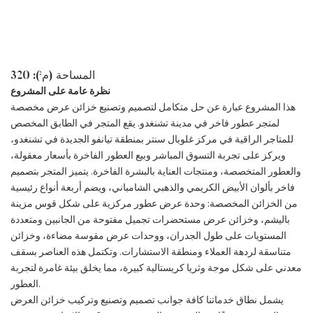
المساحة (م²): 320
نظرة عامة على المشروع
هذا المشروع عبارة عن حل متكامل لتصميم وتصنيع خزائن عرض مخصصة
لمتجر عطور فاخر في مدينة تشنغدو. يقع المتجر في الطابق المخصص
للمتاجر الراقية في مركز غلوبال سنتر بمنطقة تيانفو الجديدة في تشنغدو،
ويركز على تجربة التسوق المباشر وبيع العطور الفاخرة بأسعار معقولة،
والعطور المتخصصة، ومنتجات العناية بالبشرة الفاخرة. يتميز المتجر بتصميم
فاخر بألوان الأبيض الكريمي والذهبي الشامباني، ويضم أربعة أنواع رئيسية
من الخزائن المخصصة: وحدة عرض عطور مركزية على شكل قوس مزينة
باليشم، وخزائن عرض مستحضرات تجميل مفتوحة من الجانبين ومتعددة
المستويات على طول الجدران، ووحدات عرض مقوسة مضاءة، وخزائن
متناسقة لردهة العملاء ومنطقة الاستشارات. وتكتمل هذه العناصر بسقف
معدني على شكل موجة وثريا كريستالية كبيرة، مما يخلق بيئة غامرة لتجربة
العطور.
يشمل نطاق خدماتنا كافة جوانب تصميم وتصنيع وتركيب خزائن العرض