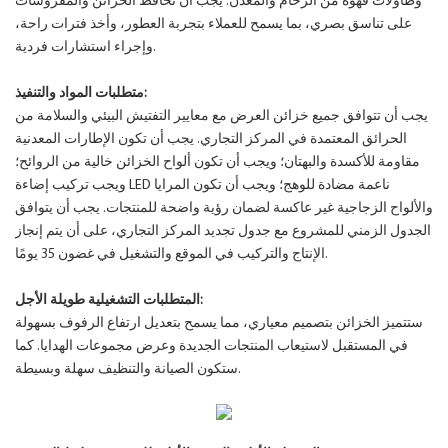
وطاولات قهوة من الرخام والمعدن. يجب أن تحافظ الخزائن والمفروشات
على تناسق بصري، بما يسمح للعملاء بتجربة العطور، وأخذ فترات راحة،
وإجراء استشارات فردية.
متطلبات المواد والتنفيذ:
يجب أن تتوافق جميع خزائن العرض مع معايير التفتيش البيئي والسلامة من
الحرائق المعتمدة في المركز التجاري. يجب أن تكون الإطارات المعدنية
مقاومة للأكسدة والبهتان؛ ويجب أن تكون ألواح الخزائن خالية من الروائح؛
ويجب تركيب إضاءة LED ناعمة مضادة للوهج؛ ويجب أن تكون المرايا
والألواح الزجاجية غير عاكسة لضمان رؤية واضحة للمنتجات. يجب أن يتوافق
الجدول الزمني للمشروع مع جدول تجديد المركز التجاري، على أن يتم إنجاز
الإنتاج والتركيب في الموقع والتشغيل في غضون 35 يومًا.
المتطلبات التشغيلية طويلة الأجل:
ستتميز الخزائن بتصميم معياري، مما يسمح بتعديل ارتفاع الرفوف بسهولة
في المستقبل لاستيعاب المنتجات الجديدة وعرض مجموعات الهدايا. كما
ستكون الصيانة والتنظيف سهلة وبسيطة.