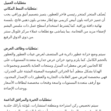
متطلبات العميل
متطلبات النمط المكاني:
يُصنّف المتجر كمتجر رئيسي فاخر للعطور، يتميز بتصميم أنيق وراقي. يجب
أن تتميز خزائنه بلون أبيض كريمي مع إطار معدني بلون ذهبي فاتح، بلمسة
نهائية دافئة وراقية. كما يُشترط استخدام أسطح عمل ذات ملمس اليشم
لإضفاء مزيد من الفخامة، بما يتماشى مع تطلعات عملاء مركز غلوبال سنتر
من ذوي الذوق الرفيع.
متطلبات وظائف العرض:
سيتم وضع خزانة عطور دائرية في المنتصف لعرض عينات العطور والعطور
بالحجم الكامل. كما يلزم وجود خزائن عرض جدارية متعددة المستويات على
كلا الجانبين لعرض معطرات المنزل ومنتجات العناية بالجسم ومجموعات
الهدايا بشكل منظم. أما الخزائن المقوسة المضيئة المثبتة على الجدران،
فهي مخصصة لعرض صور العلامات التجارية والعطور ذات الإصدار المحدود،
مع أرفف متعددة المستويات واسعة وفتحات مخصصة لبطاقات الأسعار
ووحدات الإضاءة.
متطلبات الخبرة والمرافق الداعمة:
سيتم تخصيص ركن استراحة ومنطقة استشارات، مُؤثثة بأرائك جلدية