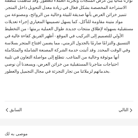
توازنًا مثاليًا بين عرض المنتجات وتجربة العملاء للعطور. وقد ساهمت منطقة
الاستراحة المخصصة بشكل فعال في زيادة معدل التحويل داخل المتجر.
تتميز خزائن العرض بأنها صديقة للبيئة وخالية من الروائح، ومصنوعة من
مواد متينة مقاومة للتآكل، كما يسهل تصميمها المعياري إجراء تعديلات
مستقبلية بسهولة لإطلاق منتجات جديدة. طوال العملية برمتها - من التخطيط
الأولي للتصميم إلى التركيب في الموقع - أظهر الفريق كفاءة عالية في
التنسيق والتزامًا صارمًا بالجدول الزمني، مما يضمن افتتاح المتجر بسلاسة
وفي الوقت المحدد. وقد أثبتت خدمة الشركة المصنعة الشاملة والمتكاملة
أنها موثوقة وخالية من المتاعب. نتطلع إلى مواصلة التعاون في تلبية
احتياجات متاجرنا المستقبلية من خزائن العرض، ويسعدنا أن نوصي
بخدماتهم لزملائنا من تجار التجزئة في مجال التجميل والعطور.
التالي
السابق
موصى به لك