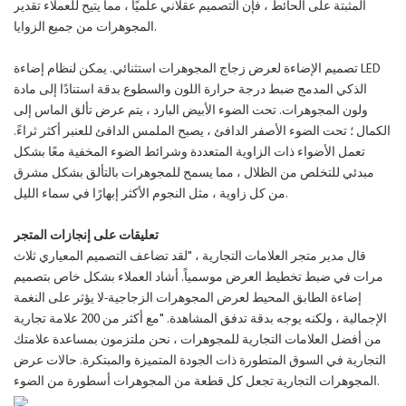
المثبتة على الحائط ، فإن التصميم عقلاني علميًا ، مما يتيح للعملاء تقدير
المجوهرات من جميع الزوايا.
تصميم الإضاءة لعرض زجاج المجوهرات استثنائي. يمكن لنظام إضاءة LED
الذكي المدمج ضبط درجة حرارة اللون والسطوع بدقة استنادًا إلى مادة
ولون المجوهرات. تحت الضوء الأبيض البارد ، يتم عرض تألق الماس إلى
الكمال ؛ تحت الضوء الأصفر الدافئ ، يصبح الملمس الدافئ للعنبر أكثر ثراءً.
تعمل الأضواء ذات الزاوية المتعددة وشرائط الضوء المخفية معًا بشكل
مبدئي للتخلص من الظلال ، مما يسمح للمجوهرات بالتألق بشكل مشرق
من كل زاوية ، مثل النجوم الأكثر إبهارًا في سماء الليل.
تعليقات على إنجازات المتجر
قال مدير متجر العلامات التجارية ، "لقد تضاعف التصميم المعياري ثلاث
مرات في ضبط تخطيط العرض موسمياً. أشاد العملاء بشكل خاص بتصميم
إضاءة الطابق المحيط لعرض المجوهرات الزجاجية-لا يؤثر على النغمة
الإجمالية ، ولكنه يوجه بدقة تدفق المشاهدة. "مع أكثر من 200 علامة تجارية
من أفضل العلامات التجارية للمجوهرات ، نحن ملتزمون بمساعدة علامتك
التجارية في السوق المتطورة ذات الجودة المتميزة والمبتكرة. حالات عرض
المجوهرات التجارية تجعل كل قطعة من المجوهرات أسطورة من الضوء.