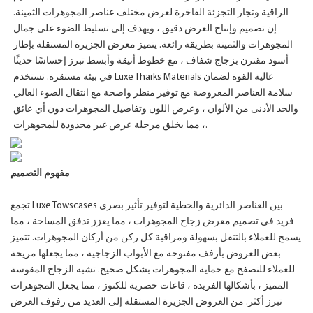
الراقية وتجار التجزئة الفاخرة لعرض مختلف عناصر المجوهرات الثمينة.
إن تصميم وإنتاج العرض دقيق ، ويهدف إلى تسليط الضوء على جمال
المجوهرات والثمينة بطريقة رائعة. يتميز معرض الجزيرة المستقلة بإطار
أسود مقترن بزجاج شفاف ، مع خطوط أنيقة وأبسط تبرز إحساسًا حديثًا
في بيئة مستقرة. تستخدم Luxe Tharks Materials عالية القوة لضمان
سلامة العناصر المعروضة مع توفير منظر واضحة مع انتقال الضوء العالي
والحد الأدنى من الألوان ، وعرض اللون وتفاصيل المجوهرات دون أي عائق
، مما يخلق مرحلة عرض غير محدودة للمجوهرات.
مفهوم التصميم
تجمع Luxe Towscases بين العناصر الدائرية والخطية لتوفير تأثير بصري
فريد في تصميم معرض زجاج المجوهرات ، مما يعزز تدفق المساحة ، مما
يسمح للعملاء بالتنقل بسهولة ومراقبة كل ركن من أركان المجوهرات. تتميز
بعض العروض بأرفف مفتوحة مع الأبواب الزجاجية ، مما يجعلها مريحة
للعملاء للتصفح مع حماية المجوهرات بشكل صحيح. تشبه الزجاج المقوسة
المميز ، بأشكالها الفريدة ، قاعات حصرية للكنوز ، مما يجعل المجوهرات
تبرز أكثر. من العروض الجزيرة المستقلة إلى العديد من رفوف العرض