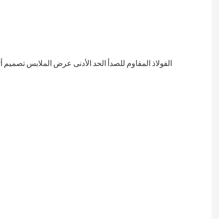
المتانة
المواد
المصنوعة
من
الفولاذ
المقاوم
للصدأ
مقاومة
للتآكل
ومقاومة
للاهتراء،
مما