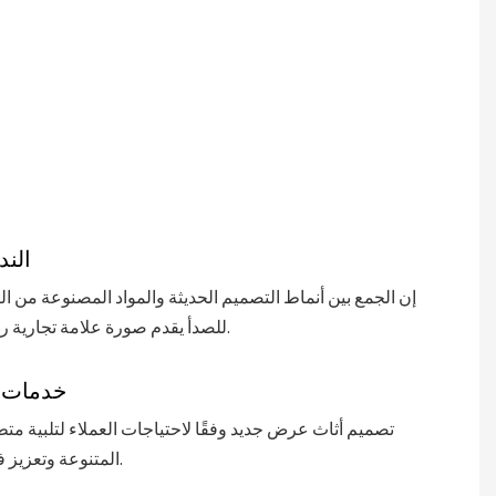
يضمن
متانة
طويلة
الأمد
لأثاث
العرض
الجديد.
الند
إن الجمع بين أنماط التصميم الحديثة والمواد المصنوعة من الف
للصدأ يقدم صورة علامة تجارية راقية وعصرية.
خدمات 
تصميم أثاث عرض جديد وفقًا لاحتياجات العملاء لتلبية م
المتنوعة وتعزيز فعالية العرض.