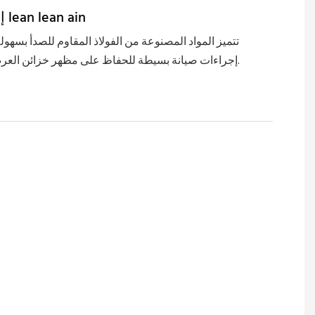
Asy asy إلى lean lean ain
تتميز المواد المصنوعة من الفولاذ المقاوم للصدأ بسهول
إجراءات صيانة بسيطة للحفاظ على مظهر خزائن العرض أنيقًا وجديدًا.