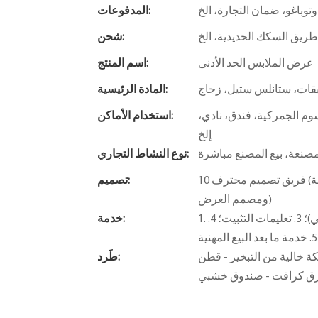
 وتوباغو، ضمان التجارة، الخ
المدفوعات:
ريق السكك الحديدية، الخ
شحن:
عرض الملابس الحد الأدنى
اسم المنتج:
بقات، ستانلس ستيل، زجاج
المادة الرئيسية:
وم الجمركية، فندق، نادي،
استخدام الأماكن:
إلخ
صنعة، بيع المصنع مباشرة
نوع النشاط التجاري:
10 فريق تصميم محترف (مصمم مساحة، R&D مصمم الإضاءة - مصمم التركيبات الناعمة
تصميم:
ومصمم العرض)
1. تصميم مجاني. 2. خدمات القيمة المضافة (توفير مفهوم الحل المجاني)؛ 3. تعليمات التثبيت؛ 4.
خدمة:
 - قطن EPE - حزمة فقاعات - واقي زاوية -
طَرد:
ق كرافت - صندوق خشبي