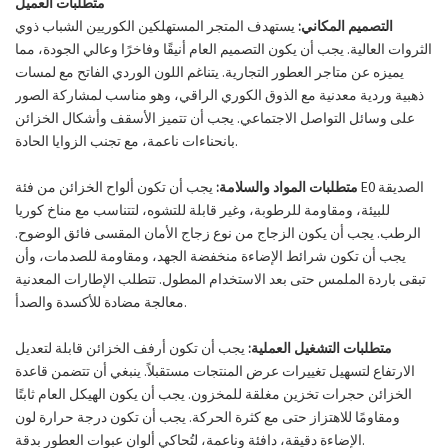
متطلبات العميل
التصميم المكاني:
يستهدف المتجر المستهلكين الكوريين الشباب ذوي
الثروات العالية. يجب أن يكون التصميم العام أنيقًا وفاخرًا وعالي الجودة، مما
يميزه عن متاجر العطور التجارية. يتناغم اللون الوردي الفاتح مع لمسات
ذهبية وردية معدنية مع الذوق الكوري الراقي، وهو مناسب لمشاركة الصور
على وسائل التواصل الاجتماعي. يجب أن تتميز الأسقف وأشكال الخزائن
بانحناءات ناعمة، مع تجنب الزوايا الحادة.
متطلبات المواد والسلامة:
يجب أن تكون ألواح الخزائن من فئة E0 الصديقة
للبيئة، ومقاومة للرطوبة، وغير قابلة للتشوه، لتتناسب مع مناخ كوريا
الرطب. يجب أن يكون الزجاج من نوع زجاج الأمان المقسى فائق الوضوح.
يجب أن تكون شرائط الإضاءة منخفضة الجهد، ومقاومة للصدمات، وأن
تبقى باردة الملمس حتى بعد الاستخدام المطول. تتطلب الإطارات المعدنية
معالجة مضادة للأكسدة والصدأ.
متطلبات التشغيل العملية:
يجب أن تكون أرفف الخزائن قابلة لتعديل
الارتفاع لتسهيل تغييرات عرض المنتجات مستقبلاً. ينبغي أن تتضمن قاعدة
الخزائن حجرات تخزين مغلقة للمخزون. يجب أن يكون الهيكل العام ثابتًا
ومقاومًا للاهتزاز حتى مع كثرة الحركة. يجب أن تكون درجة حرارة لون
الإضاءة دقيقة، دافئة وناعمة، لتُحاكي ألوان عبوات العطور بدقة.