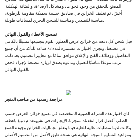
المصنع للتحقق من وجود فجوات، ومشاكل الإضاءة، والمتانة الهيكلية.
أخيرًا، تم تغليف الخزائن في صناديق خشبية سميكة مقاومة للرطوبة،
مناسبة للتصدير، ومناسبة للشحن البحري لمسافات طويلة.
تصحيح الأخطاء والقبول النهائي
قبل شحن كل دفعة من خزائن عرض العطور، نقوم بتجميعها مسبقًا بالكامل
في مصنعنا، ونجري اختبارات مستمرة لمدة 72 ساعة للتأكد من أن جميع
التفاصيل ووظائف الفتح والإغلاق تتوافق تمامًا مع معايير التصميم. بعد ذلك،
نرتب موعدًا مناسبًا للعميل وندعوه بصدق لزيارة مصنعنا لإجراء فحص
القبول النهائي.
مراجعة رسمية من صاحب المتجر
كان اختيار هذه الشركة الصينية المتخصصة في تصنيع خزائن العرض حسب
الطلب أفضل قرار اتخذناه لمتجرنا. الإيجارات في تشيونغدام دونغ باهظة،
وكانت لدينا متطلبات عالية للغاية فيما يتعلق بجماليات الخزائن وجودة الصنع
ومواعيد التسليم. النتيجة النهائية هي نسخة طبق الأصل من التصميم الأصلي