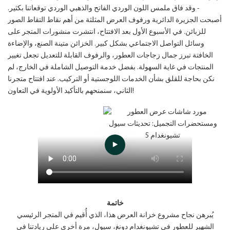
- وقد فاق ملمس اللون الوردي الفاتح والذهبي الوردي توقعاتنا بكثير.
أصبحت الجزيرة الدائرية ورفوف العرض المثلثة من أهم نقاط التقاط الصور
للزبائن. في الأسبوع الأول بعد الافتتاح، انتشرت منشورات المتجر على
وسائل التواصل الاجتماعي بشكل كبير. الخزائن متينة الصنع، والإضاءة
الخافتة تبرز جمال زجاجات العطور، والرفوف القابلة للتعديل تجعل تغيير
المنتجات في غاية السهولة. بفضل خدمة التوصيل الشاملة في الخارج، لم
نكن بحاجة للقلق بشأن الخدمات اللوجستية أو التركيب. عند افتتاح متجرنا
الثاني، سنمنحهم بالتأكيد الأولوية في التعاون!
خاتمة
يُبرهن نجاح مشروع خزانة العرض هذا، الذي أُقيم في المتجر الرئيسي
الشهير للعطور في تشيونغدام دونغ، سيول، مرة أخرى على ريادتنا في