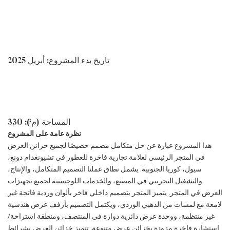
تاريخ بدء المشروع: أبريل 2025
المساحة (م²): 330
نظرة عامة على المشروع
هذا المشروع عبارة عن حل متكامل مصمم خصيصًا لجميع خزائن العرض
في المتجر الرئيسي لعلامة تجارية فاخرة للعطور في تشيونغدام دونغ،
سيول، كوريا الجنوبية. يشمل نطاق عملنا التصميم المتكامل، والإنتاج،
والتشغيل التجريبي في المصنع، والخدمات اللوجستية لجميع تجهيزات
العرض في المتجر. يتميز المتجر بتصميم داخلي فاخر بألوان وردية فاتحة غير
لامعة مع لمسات من الذهبي الوردي، ويكتمل التصميم بأرفف عرض هندسية
غير منتظمة، ووحدة عرض دائرية دوارة في المنتصف، ومنطقة استراحة/
استشارة فاخرة مزودة بخزائن عرض متنوعة. تتميز خزائن العرض بشرائط