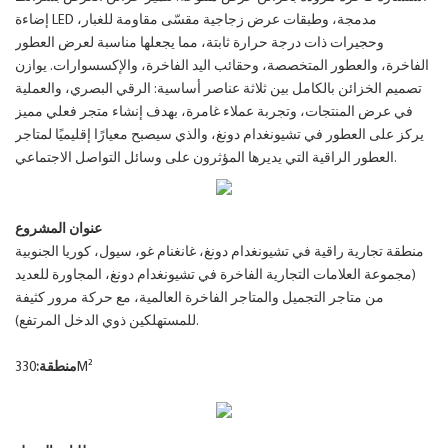
إضاءة LED مدمجة، وطبقات عرض زجاجية مقسّى مقاومة للغبار،
وحجيرات ذات درجة حرارة ثابتة، مما يجعلها مناسبة لعرض العطور
الفاخرة، والعطور المتخصصة، وحقائب اليد الفاخرة، والإكسسوارات. يوازن
تصميم الخزائن بالكامل بين ثلاثة عناصر أساسية: الرقي البصري، والعملية
في عرض المنتجات، وتجربة عملاء غامرة، بهدف إنشاء متجر فعلي مميز
يركز على العطور في تشيونغدام دونغ، والذي سيصبح معيارًا إقليميًا لمتاجر
العطور الراقية التي يديرها المؤثرون على وسائل التواصل الاجتماعي.
عنوان المشروع
منطقة تجارية راقية في تشيونغدام دونغ، غانغنام غو، سيول، كوريا الجنوبية
(مجموعة العلامات التجارية الفاخرة في تشيونغدام دونغ، المجاورة للعديد
من متاجر التجميل والمتاجر الفاخرة العالمية، مع حركة مرور كثيفة
للمستهلكين ذوي الدخل المرتفع).
330M²
منطقة: