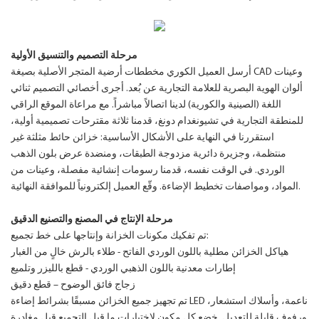
مرحلة التصميم والتنسيق الأولية
أرسل العميل الكوري مخططات أرضية المتجر الأصلية بصيغة CAD وعينات
ألوان الهوية البصرية للعلامة التجارية عن بُعد. أجرى أخصائي التصميم ثنائي
اللغة (الصينية والكورية) لدينا اتصالاً مباشراً. مع مراعاة الموقع الراقي
للمنطقة التجارية في تشيونغدام دونغ، قدمنا ​​ثلاثة مقترحات تصميمية أولية،
استقررنا في النهاية على الأشكال الأساسية: خزائن حائط مثلثة غير
منتظمة، وجزيرة دائرية مزدوجة الطبقات، ومنضدة عرض بلون الذهب
الوردي. في الوقت نفسه، قدمنا ​​رسومات إنشائية مفصلة، ​​وعينات من
المواد، ومواصفات تخطيط الإضاءة. وقّع العميل إلكترونياً للموافقة النهائية.
مرحلة الإنتاج في المصنع والتصنيع الدقيق
تم تفكيك مكونات الخزانة وإنتاجها على خط تجميع:
هياكل الخزائن مطلية باللون الوردي الفاتح - طلاء بالرش خالٍ من الغبار
إطارات معدنية باللون الذهبي الوردي - قطع بالليزر وتلميع
زجاج فائق الوضوح – قطع دقيق
تم تجهيز جميع الخزائن مسبقًا بشرائط إضاءة LED ناعمة، وأسلاك استشعار،
ورفوف قابلة للتعديل. خضع كل مكون لاختبارات ما قبل التجميع قبل مغادرة