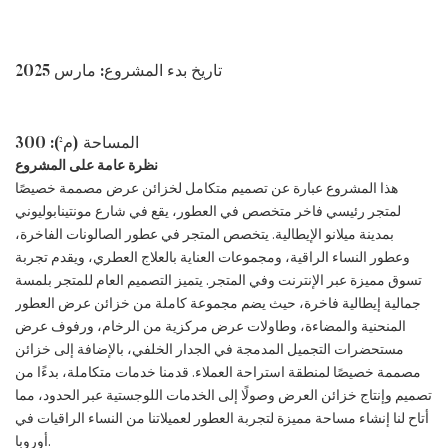
تاريخ بدء المشروع: مارس 2025
المساحة (م²): 300
نظرة عامة على المشروع
هذا المشروع عبارة عن تصميم متكامل لخزائن عرض مصممة خصيصًا
لمتجر رئيسي فاخر متخصص في العطور، يقع في شارع مونتينابوليوني
بمدينة ميلانو الإيطالية. يتخصص المتجر في عطور الصالونات الفاخرة،
وعطور النساء الراقية، ومجموعات العناية بالعلاج العطري، ويقدم تجربة
تسوق مميزة عبر الإنترنت وفي المتجر. يتميز التصميم العام للمتجر بلمسة
جمالية إيطالية فاخرة، حيث يضم مجموعة كاملة من خزائن عرض العطور
المنحنية والمضاءة، وطاولات عرض مركزية من الرخام، ورفوف عرض
مستحضرات التجميل المدمجة في الجدار الخلفي، بالإضافة إلى خزائن
مصممة خصيصًا لمنطقة استراحة العملاء. قدمنا ​​خدمات متكاملة، بدءًا من
تصميم وإنتاج خزائن العرض وصولًا إلى الخدمات اللوجستية عبر الحدود، مما
أتاح لنا إنشاء مساحة مميزة لتجربة العطور لعميلاتنا من النساء الراقيات في
أوروبا.