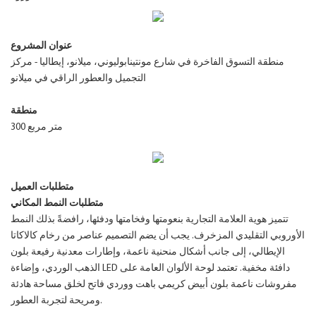
عنوان المشروع
منطقة التسوق الفاخرة في شارع مونتينابوليوني، ميلانو، إيطاليا - مركز
التجميل والعطور الراقي في ميلانو
منطقة
300 متر مربع
متطلبات العميل
متطلبات النمط المكاني
تتميز هوية العلامة التجارية بنعومتها وفخامتها ودفئها، رافضةً بذلك النمط
الأوروبي التقليدي المزخرف. يجب أن يضم التصميم عناصر من رخام كالاكاتا
الإيطالي، إلى جانب أشكال منحنية ناعمة، وإطارات معدنية رفيعة بلون
الذهب الوردي، وإضاءة LED دافئة مخفية. تعتمد لوحة الألوان العامة على
مفروشات ناعمة بلون أبيض كريمي باهت ووردي فاتح لخلق مساحة هادئة
ومريحة لتجربة العطور.