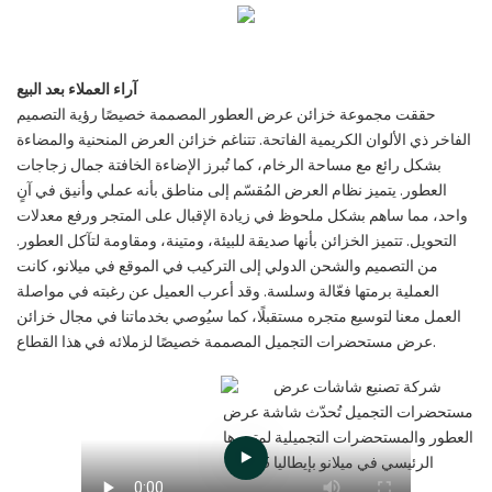
آراء العملاء بعد البيع
حققت مجموعة خزائن عرض العطور المصممة خصيصًا رؤية التصميم
الفاخر ذي الألوان الكريمية الفاتحة. تتناغم خزائن العرض المنحنية والمضاءة
بشكل رائع مع مساحة الرخام، كما تُبرز الإضاءة الخافتة جمال زجاجات
العطور. يتميز نظام العرض المُقسّم إلى مناطق بأنه عملي وأنيق في آنٍ
واحد، مما ساهم بشكل ملحوظ في زيادة الإقبال على المتجر ورفع معدلات
التحويل. تتميز الخزائن بأنها صديقة للبيئة، ومتينة، ومقاومة لتآكل العطور.
من التصميم والشحن الدولي إلى التركيب في الموقع في ميلانو، كانت
العملية برمتها فعّالة وسلسة. وقد أعرب العميل عن رغبته في مواصلة
العمل معنا لتوسيع متجره مستقبلًا، كما سيُوصي بخدماتنا في مجال خزائن
عرض مستحضرات التجميل المصممة خصيصًا لزملائه في هذا القطاع.