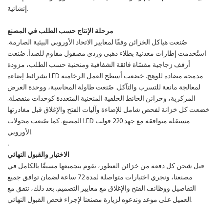
إنشائية.
مرحلة الإنتاج حسب الطلب في المصنع
صُنعت هياكل الخزائن وفقًا لمعايير الاتحاد الأوروبي البيئية الصارمة.
استُخدمت إطارات معدنية بطلاء ذهبي وردي مصقول مقاوم للصدأ. صُنعت
أرفف زجاجية مقسّاة فائقة الشفافية ومنحنية حسب الطلب، مزودة
بشرائط إضاءة LED مدمجة مضادة للوهج. خضعت أسطح العمل الرخامية
لمعالجة مانعة للتسرب والتآكل. صُنعت طاولة المحاسبة، ووحدة العرض
المركزية، وخزائن الحائط الخلفية المنحنية المتعددة كوحدات منفصلة.
خضعت كل خزانة لفحص شامل للإضاءة وآليات الفتح والإغلاق قبل مغادرتها
المصنع. كما صُنعت محولات LED مستقلة متوافقة مع جهد 220 فولت
الأوروبي.
.
الاختبار والقبول النهائي
قبل شحن كل دفعة من خزائن العطور، نقوم بتجميعها مسبقًا بالكامل في
مصنعنا، ونجري اختبارات متواصلة لمدة 72 ساعة لضمان توافق جميع
التفاصيل ووظائف الفتح والإغلاق مع معايير التصميم. بعد ذلك، نتفق مع
العميل على موعد وندعوه لزيارة مصنعنا لإجراء فحص القبول النهائي.