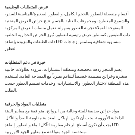
عرض المتطلبات الوظيفية
أقسام منفصلة للعطور بالحجم الكامل، والعطور الصغيرة/المناسبة للسفر،
والشموع المعطرة، ومجموعات العناية بالجسم. تتيح خزائن العرض المنحنية
المفتوحة للعملاء تجربة العطور بسهولة. تعمل منصات العرض المركزية
ذات الطبقتين كمناطق عرض رئيسية للعطور. تُبرز الخزائن الجدارية الخلفية
ذات الطبقات والمزودة بإضاءة LED متساوية شفافية وملمس زجاجات
العطور.
خبرة في دعم المتطلبات
يضم المتجر ردهة مخصصة ومنطقة استشارات، مزودة بطاولات جانبية
صغيرة وخزائن مصممة خصيصاً لتتناغم بصرياً مع المساحة العامة. تُستخدم
هذه المنطقة لاختبار العطور، والاستشارات، وخدمات تصميم العطور حسب
الطلب.
متطلبات المواد والحرفية
مواد خزائن صديقة للبيئة وخالية من الروائح، متوافقة مع معايير البيئة
الداخلية الأوروبية. يجب أن تكون الهياكل المعدنية مقاومة للصدأ والتآكل.
يجب أن تكون أسطح الرخام مقاومة لتآكل الماء والعطور. إضاءة LED
منخفضة الجهد متوافقة مع معايير الجهد الأوروبية.