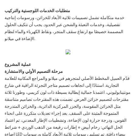
متطلبات الخدمات اللوجستية والتركيب
خدمة متكاملة تشمل تصميمات ثلاثية الأبعاد للخزائن، ورسومات إنتاجية
تفصيلية، وخدمات التعبئة والشحن عبر الحدود. يجب أن تتكيف الحلول
المصممة خصيصًا مع ارتفاع سقف المتجر، ونقاط الكهرباء والماء لنظام
الإضاءة في ميلانو.
عملية المشروع
مرحلة التصميم الأولي والاستشارة
قدّم العميل
المخطط الأصلي لمتجرهم في ميلانو والمراجع المكانية للعلامة
التجارية. استنادًا إلى اتجاهات تصميم متاجر التجزئة الراقية في شارع
مونتينابوليوني، اعتمدنا جمالية إيطالية بسيطة ذات لون كريمي، وطورنا ثلاثة
مقترحات لتصميم خزائن العرض. تضمنت هذه المقترحات تصاميم متناسقة
مثل الخزائن المقوسة، والجزر المركزية الدائرية، والخزائن المتدرجة
المتموجة المثبتة على السقف. بعد إجراء تعديلات متكررة على انحناء
القوس، ودرجة حرارة لون الإضاءة، وتشطيبات الإطار المعدني، تم اعتماد
الحل النهائي: رخام أبيض + إطارات رفيعة من الذهب الوردي + شرائط
إضاءة LED بيضاء دافئة. تم تسليم رسومات ثلاثية الأبعاد كاملة ورسومات