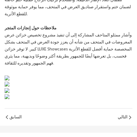
لضمان أبعاد الإطار الدقيقة؛ واستخدم تركيب الزجاج عملية ختم خاصة
لضمان ختم واستقرار صناديق العرض في المتحف، مما يوفر حماية موثوقة
للقطع الأثرية.
ملاحظات حول إنجازات المتجر
وأشار ممثلو المتاحف المشاركة إلى أن تنفيذ مشروع تخصيص خزائن عرض
المعروضات في المتحف من شأنه أن يعزز جودة العرض في المتحف بشكل
كبير. لا توفر خزائن LUXE Showcases المخصصة حماية أفضل للقطع الأثرية
فحسب، بل تعرضها أيضًا للجمهور بطريقة أكثر وضوحًا وبديهية، مما يثري
فهم الجمهور وتقديره للثقافة.
التالي
السابق