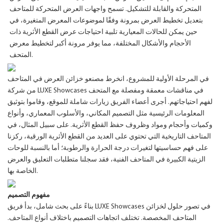
المتحركة والقابلة للتشكيل. تسمح واجهات العرض المتحركة للمتاحف
بتعديل تخطيط العرض بمرونة وفقًا لموضوعات المعرض المتغيرة، في
حين يمكن للحالات المعيارية تلبية احتياجات عرض القطع الأثرية ذات
الأحجام والأشكال المختلفة، مما يوفر مرونة أكبر لتخطيط معرض
المتحف.
في المرحلة الأولية للمشروع، انخرط مصنعو خزائن العرض في المتاحف
من شركة LUXE Showcases في مناقشات معمقة ومفصلة مع المتحف
لفهم احتياجاتهم. أجرى أعضاء الفريق زيارات شاملة للموقع، وقاموا بتوثيق
المعلومات الرئيسية مثل التصميم المكاني، والأسلوب المعماري، وأنواع
وكميات وأحجام ومواد وظروف حفظ القطع الأثرية. على سبيل المثال، في
المتاحف التاريخية التي تحتوي على العديد من القطع الأثرية الورقية، ركزنا
على فهم حساسيتها لتغيرات درجة الحرارة والرطوبة؛ أما بالنسبة للوحات
الزيتية الكبيرة في المتاحف الفنية، فقد سجلنا متطلبات التعليق والعرض
الخاصة بها.
مفهوم التصميم
بناءً على بحث شامل، بدأ فريق LUXE Showcases في تصور حلول لخزائن
المتاحف المخصصة. تختلف اتجاهات التصميم باختلاف أنواع المتاحف.