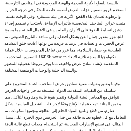
بالنسبة للقطع الأثرية القديمة والهشة الموجودة في المتاحف التاريخية،
استخدم فريق تصميم خزانة العرض أنظمة خاصة للتحكم في درجة الحرارة
والرطوبة لضمان بقاء القطع الأثرية في بيئة مستقرة. وفي الوقت نفسه،
اهتمت خزائن المتاحف المخصصة بتأثيرات الإضاءة، باستخدام تصميم إضاءة
دقيق لتسليط الضوء على الألوان والملمس في الأعمال الفنية، مما يسمح
للجمهور بتقدير جمال الفن بشكل أفضل. وفي متاحف التاريخ الطبيعي، تم
عرض الحفريات والعينات في ترتيبات فريدة من نوعها أعادت خلق المشاهد
الطبيعية مع ضمان السلامة، مما عزز من تفاعل المعروضات. خلال عملية
التصميم، استخدمت LUXE Showcases تكنولوجيا النمذجة ثلاثية الأبعاد
المتقدمة لإنشاء نماذج عرض واقعية، مما يوفر عروضًا تفصيلية للمظهر
والبنية الداخلية والوحدات الوظيفية المختلفة.
وفيما يتعلق بتقنيات تصنيع صناديق عرض المتاحف، اعتمد المشروع على
سلسلة من التقنيات المتقدمة. المواد المستخدمة في واجهات العرض
تتوافق مع المعايير البيئية الدولية وتتميز بقوة عالية ومقاومة للتآكل، مما
يضمن المتانة. تمت عملية الإنتاج وفقًا لإجراءات التشغيل القياسية بشكل
صارم. من قطع وتلميع المواد الخام إلى معالجة وتجميع المكونات، تم
التعامل مع كل خطوة بعناية فائقة من قبل الحرفيين ذوي الخبرة. على سبيل
المثال، في تصنيع الإطارات المعدنية، تم استخدام معدات قطع عالية الدقة