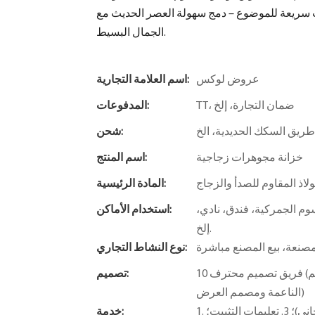
ت سريعة للموضوع – دمج سهولة العصر الحديث مع
الجمال البسيط.
عروض لوكس
اسم العلامة التجارية:
TT، ضمان التجارة، إلخ
المدفوعات:
ريق السكك الحديدية، الخ
شحن:
خزانة مجوهرات زجاجية
اسم المنتج:
لاذ المقاوم للصدأ والزجاج
المادة الرئيسية:
م الجمركية، فندق، نادي،
استخدام الأماكن:
إلخ.
صنعة، بيع المصنع مباشرة
نوع النشاط التجاري:
10 فريق تصميم محترف (مصمم المساحة، مصمم R&D - مصمم الإضاءة - مصمم التركيبات
تصميم:
الناعمة ومصمم العرض)
1. تصميم مجاني؛ 2. خدمات ذات قيمة مضافة (توفير مفهوم الحل المجاني)؛ 3. تعليمات التثبيت؛
خدمة: