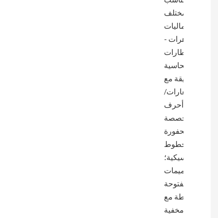
لتناسب
مختلف
جماليات
المجوهرات -
إطارات
نحاسية
عتيقة مع
شعارات/
أحرف
مخصصة
محفورة
للخطوط
الكلاسيكية؛
تصميمات
مفتوحة
بسيطة مع
أدوات مخفية