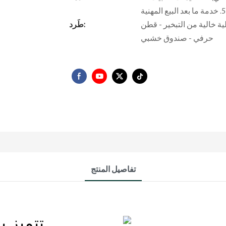
ر - قطن EPE - عبوة فقاعات - واقي زوايا - ورق
طَرد:
حرفي - صندوق خشبي
تفاصيل المنتج
تتميز ب