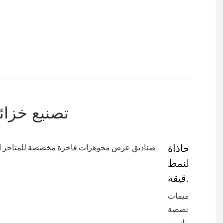
تصنيع خزائ
محاذاة
النمط
الدقيقة:
تصميمات
مخصصة