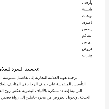
وأرفف
مغناطيسية
للمجموعات
المعاصرة،
مما يضمن
التناغم
البصري بين
العروض
والمجوهرات.
تجسيد السرد للعلامة التجارية:
ترجمة هوية العلامة التجارية إلى تفاصيل ملموسة 
التأسيس المنقوشة على حواف الزجاج في المتاحف للعلام
التراثية؛ إضاءة مبتكرة بالألياف البصرية تعكس روح العل
الحديثة، وتحويل العروض من مجرد حاملين إلى رواة قصص لق