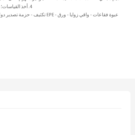
4. أخذ القياسات؛ 5. خدمة ما بعد البيع المهنية
تكثيف - حزمة تصدير دولية خالية من التبخي