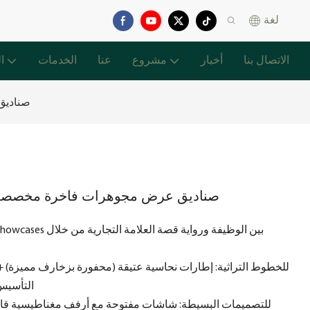
لغة
الاتصال بنا
أخبار
مشروع
عنا
الخدمات
ا
صناديق
صناديق عرض مجوهرات فاخرة مخصصة لل
للخطوط التراثية: إطارات نحاسية عتيقة (محفورة بزخارف مميزة) +
التأسيس) – تفاصيل تاريخية منسوجة في كل لمسة حرفية
للتصميمات البسيطة: شاشات مفتوحة مع أرفف مغناطيسية قابلة ل