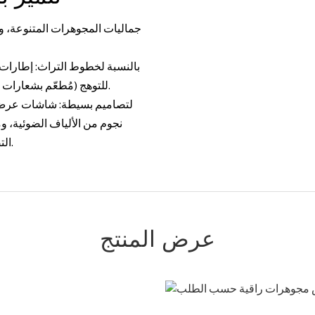
بالنسبة لخطوط التراث: إطارات
للتوهج (مُطعّم بشعارات سنة التأسيس) - تفاصيل تاريخية منسوجة في كل لمسة حرفية.
لتصاميم بسيطة: شاشات عرض م
نجوم من الألياف الضوئية، 
التصميم بسرعة، ما يمزج بين البساطة العصرية والجمال البسيط.
عرض المنتج