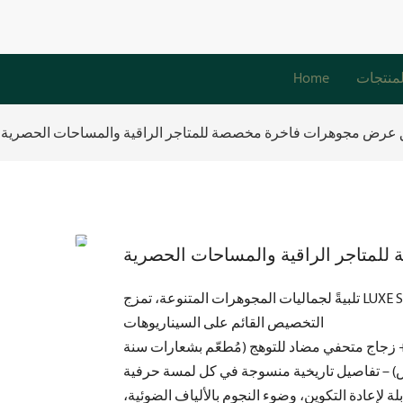
لمنتجات
Home
 عرض مجوهرات فاخرة مخصصة للمتاجر الراقية والمساحات الحصرية
متاجر الراقية والمساحات الحصرية
تلبيةً لجماليات المجوهرات المتنوعة، تمزج LUXE Showcases بين الوظيفة ورواية قصة العلامة التجارية من خلال
التخصيص القائم على السيناريوهات
 زجاج متحفي مضاد للتوهج (مُطعّم بشعارات سنة
إعادة التكوين، وضوء النجوم بالألياف الضوئية،