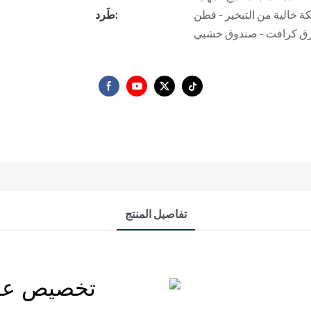
 - قطن EPE - حزمة فقاعات - واقي زاوية -
طَرد:
ق كرافت - صندوق خشبي
تفاصيل المنتج
تخصيص عرض