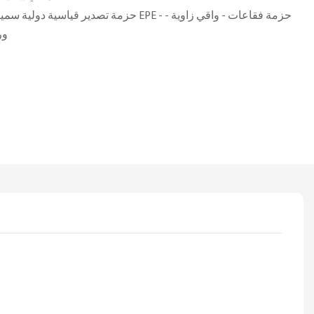
حزمة تصدير قياسية دولية سميكة خالية من التبخير
ور