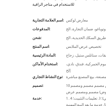
للاستخدام في متاجر الراقية
معارض لوكس
اسم العلامة التجارية:
 وتوباغو، ضمان التجارة، الخ
المدفوعات:
ريق السكك الحديدية، الخ
شحن:
تخصيص عرض الملابس
اسم المنتج:
بقات، ستانلس ستيل، زجاج
المادة الرئيسية:
وم الجمركية، فندق، نادي،
استخدام الأماكن:
إلخ
صنعة، بيع المصنع مباشرة
نوع النشاط التجاري:
10 فريق تصميم احترافي (مصمم فضاء ، ص & مصمم مصمم مصمم مصمم مصمم ومصمم
تصميم:
1. تصميم مجاني. 2. خدمات القيمة المضافة (توفير مفهوم الحل المجاني)؛ 3. تعليمات التثبيت؛ 4.
خدمة: