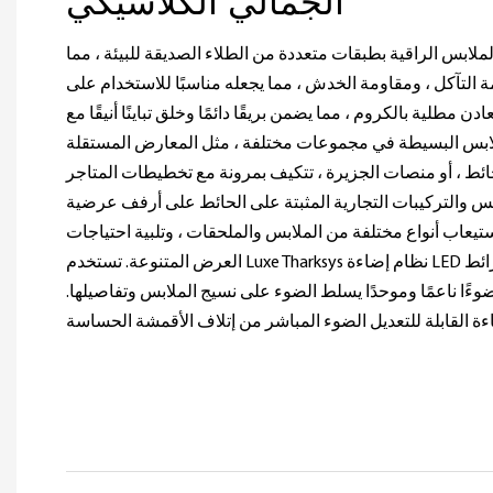
الجمالي الكلاسيكي
ابس الراقية بطبقات متعددة من الطلاء الصديقة للبيئة ، مما
التآكل ، ومقاومة الخدش ، مما يجعله مناسبًا للاستخدام على
ن مطلية بالكروم ، مما يضمن بريقًا دائمًا وخلق تباينًا أنيقًا مع
لابس البسيطة في مجموعات مختلفة ، مثل المعارض المستقلة
حائط ، أو منصات الجزيرة ، تتكيف بمرونة مع تخطيطات المتاجر
بس والتركيبات التجارية المثبتة على الحائط على أرفف عرضية
تيعاب أنواع مختلفة من الملابس والملحقات ، وتلبية احتياجات
العرض المتنوعة. تستخدم Luxe Tharksys نظام إضاءة LED ذكي مع شرائط LED لدرجة حرارة
 ضوءًا ناعمًا وموحدًا يسلط الضوء على نسيج الملابس وتفاصيلها.