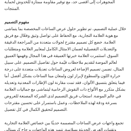
المجوهرات إلى أقصى حد، مع توفير مقاومة ممتازة للخدوش لحماية
المنتجات.
مفهوم التصميم
خلال عملية التصميم، تم تطوير حلول عرض الساعات المخصصة بما يتماشى
مع هوية العلامة التجارية، مع الحفاظ على تواصل وثيق وفعّال مع فريق
العلامة. خضع كل تصميم مقترح لجولات متعددة من المراجعة الدقيقة
والتعديلات التفصيلية لضمان الامتثال الكامل لمعايير العلامة ومتطلبات
السوق. استثمرت العلامة خبرتها العميقة في هذا المجال وفهمها العميق
لعالم الموضة لتقديم ملاحظات قيّمة حول تفاصيل التصميم. على سبيل
المثال، تضمن تصميم الإضاءة لعروض الساعات تعديلات متعددة على درجة
حرارة اللون والسطوع لإبراز لون ولمعان مينا الساعات بشكل أفضل. أما
فيما يتعلق بتنسيق الألوان، فقد تمت مقارنة لون الإطارات المعدنية وتعديله
بشكل متكرر مع الألواح ذات النقوش الرخامية ليتماشى مع جماليات العلامة
في عالم الموضة. استجاب فريق التصميم لدى الشركة المصنعة للعروض
بسرعة ودقة لهذه الملاحظات، وعمل باستمرار على تحسين مقترحات
التصميم لتحقيق الكمال في كل تفصيل.
تجمع واجهات عرض الساعات المصممة حديثًا بين خصائص العلامة التجارية
وتقنيات العرض الحديثة بسلاسة. تتميز هذه الواجهات بزجاج كريستالي