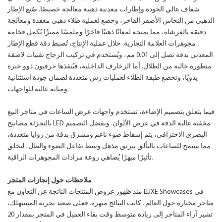
شفاف عالي الجودة وإطارات معدنية ذهبية معالجة خصيصًا. صُنع الإطار
الذهبي من النحاس الأصفر الفاخر، وخضع لعملية طلاء ذهبي معقدة ومعالجة
دقيقة بالفرشاة، مما يمنحه لمعانًا ذهبيًا فاخرًا وملمسًا مميزًا يُكمل فخامة
مجوهرات العلامة التجارية. خلال عملية الإنتاج، تُضبط دقة قطع الإطار
المعدني بدقة تصل إلى 0.01 مم، ويُستخدم في تركيب الزجاج تقنيات لاصقة
متطورة خالية من الظلال. أما الزخارف الداخلية، فيُنفذها حرفيون ذوو خبرة
يدويًا، وتخضع طبقة الطلاء لعمليات رش متعددة لضمان جودة استثنائية
ومتانة عالية للواجهات.
فيما يتعلق بتصميم الإضاءة، تستخدم واجهات عرض الساعات في متاجر البيع
بالتجزئة مصابيح LED مخفية عالية الدقة في عرض الألوان. وبفضل التصميم
البصري الاحترافي، يتم إسقاط ضوء ناعم ومشرق بدقة من زوايا متعددة،
مما يسمح للساعات بالتألق ببريق مذهل وسط تفاعل الضوء والظل، ليخلق
تأثيرًا مبهرًا يُضاهي روعة مزادات المجوهرات الراقية.
ملاحظات حول إنجازات المتجر
منذ ظهور عروض المنتجات الناتجة عن التعاون مع LUXE Showcases في
متاجر مختارة حول العالم، كانت النتائج مبهرة. فعلى صعيد تجربة المستهلك،
تشير آراء المتاجر إلى زيادة متوسط ​​وقت بقاء العميل في المتجر بمقدار 20