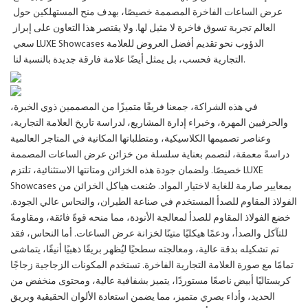
عرض الساعات الفاخرة المصممة خصيصًا، بهدف منح المستهلكين حول
العالم تجربة تسوق فاخرة لا مثيل لها. ولا يقتصر هذا التعاون على إبراز
سعي LUXE Showcases الدؤوب نحو تقديم أفضل العروض للعلامة
التجارية فحسب، بل يمثل أيضًا علامة فارقة جديدة بالنسبة لنا.
في هذه الشراكة، جمعنا فريقًا متميزًا من المصممين ذوي الخبرة،
والحرفيين المهرة، وخبراء إدارة المشاريع، لدراسة تاريخ العلامة التجارية،
وعناصر تصميمها الكلاسيكية، ومتطلباتها المكانية في المتاجر العالمية
دراسةً معمقة، لنصمم بعناية سلسلة من خزائن عرض الساعات المصممة
خصيصًا. ولضمان جودة هذه الخزائن ومتانتها الاستثنائية، تلتزم LUXE
Showcases بمعايير صارمة للغاية لاختيار المواد. صُنعت هياكل الخزائن من
الفولاذ المقاوم للصدأ المستخدم في صناعة الطيران، والنحاس عالي الجودة.
خضع الفولاذ المقاوم للصدأ لمعالجة الأنودة، مما منحه قوةً فائقة، ومقاومةً
للتآكل والصدأ، ودعمًا هيكليًا متينًا لخزانة عرض الساعات. أما النحاس، فقد
تم تشكيله بدقة عالية، ومعالجته سطحيًا ليُظهر بريقًا ذهبيًا أنيقًا، يتماشى
تمامًا مع صورة العلامة التجارية الفاخرة. تستخدم المكونات الزجاجية زجاجًا
كريستاليًا أبيض ناصعًا مستوردًا، يتميز بشفافية عالية، ومحتوى منخفض من
الحديد، وأداء بصري متميز، مما يضمن استعادة الألوان الحقيقية وبريق