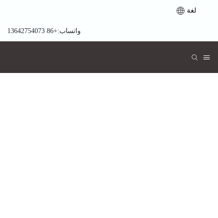
لغة
واتساب:+86 13642754073