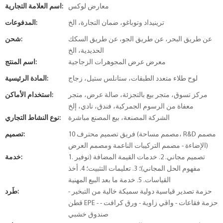
معارض لوكس
اسم العلامة التجارية:
ترينيداد وتوباغو، ضمان التجارة، الخ
المدفوعات:
عن طريق البحر، عن طريق الجو، عن طريق السكك
شحن:
الحديدية، الخ
معرض عرض المجوهرات الزجاجية
اسم المنتج:
لوح طلاء متعدد الطبقات، ستانلس ستيل، زجاج
المادة الرئيسية:
مركز تسوق، متجر بيع بالتجزئة، صالة عرض، متجر
استخدام الأماكن:
معفاة من الرسوم الجمركية، فندق، نادي، إلخ
الشركة المصنعة، بيع المصنع مباشرة
نوع النشاط التجاري:
10 فريق تصميم محترف (مصمم مساحة، R&D مصمم
تصميم:
الإضاءة - مصمم التركيبات الناعمة ومصمم العرض)
1. تصميم مجاني. 2. خدمات القيمة المضافة (توفير
خدمة:
مفهوم الحل المجاني)؛ 3. تعليمات التثبيت؛ 4. أخذ
القياسات. 5. خدمة ما بعد البيع المهنية
حزمة تصدير قياسية دولية سميكة خالية من التبخير -
طَرد:
قطن EPE - حزمة فقاعات - واقي زاوية - ورق كرافت -
صندوق خشبي