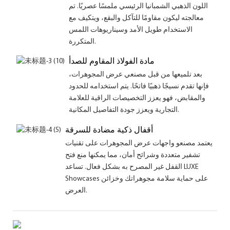
اللون الذهبي الشمبانيا الرئيسي ملمسًا عصريًا. تم
معالجته ليكون مقاومًا للتآكل والبقع، ويتكيف مع
الاستخدام طويل الأمد وسيناريوهات اللمس
المتكررة.
مادة الفولاذ المقاوم للصدأ
بعد تلميعها من قبل مصنعي عرض المجوهرات،
فإنها تقدم نسيجًا ذهبيًا فاتحًا. يتم استخدامه للحدود
والمقابض، فهو يعزز التخصيصات الراقية للعلامة
التجارية ويعزز جودة التفاصيل المكانية.
أقفال ذكية مضادة للسرقة
يعتمد مصنعو واجهات عرض المجوهرات على تقنيات
تشفير متعددة وشرائح أمان، مما يمكنها منع فتح
القفل غير المصرح به بشكل فعال. تساعد LUXE
Showcases على حماية سلامة مجوهراتك وخزائن
العرض.