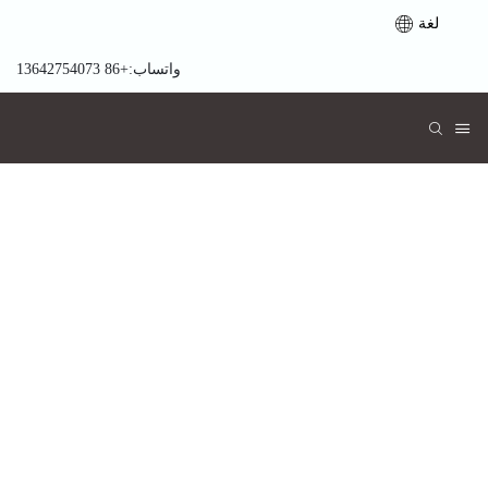
لغة
واتساب:+86 13642754073