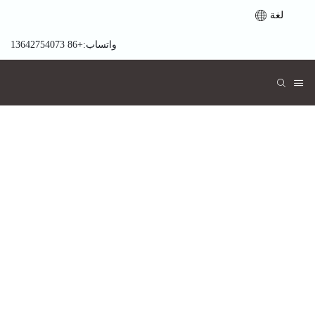
لغة
واتساب:+86 13642754073