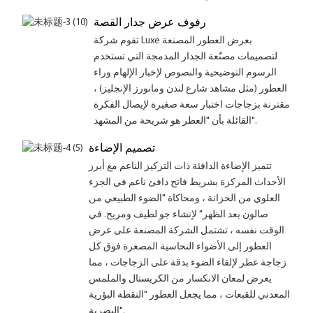
رفوف عرض جدار القصة
تقوم شركة Luxe بعرض العطور المصنعة
لتصميمات مصنّعة الجدار المدمجة التي تستخدم
الرسوم التوضيحية والنصوص لإخبار الإلهام وراء
العطور (مثل مشاهد شارع لندن ومانورز الإنجليز) ،
مقترنة بزجاجات اختبار سعة صغيرة لإيصال الفكرة
القائلة بأن "العطر هو شريحة من المشهد".
تصميم الإضاءة
تتميز الإضاءة الدافئة ذات التركيز الناعم مع أبرز
الأحداث المركزة بشريط فاتح دافئ ناعم في الجزء
العلوي من الخزانة ، ومحاكاة "الضوء الطبيعي من
صالون بعد الظهر" لإنشاء جو لطيف ومريح. في
الوقت نفسه ، تشتمل الشركة المصنعة على عرض
العطور إلى الأضواء النحاسية المصغرة فوق كل
زجاجة عطر لإلقاء الضوء بدقة على الزجاجات ، مما
يعرض لمعان الانكسار من الكريستال والملمس
المعدني للقبعات ، مما يجعل العطور "النقطة البؤرية
البصرية".