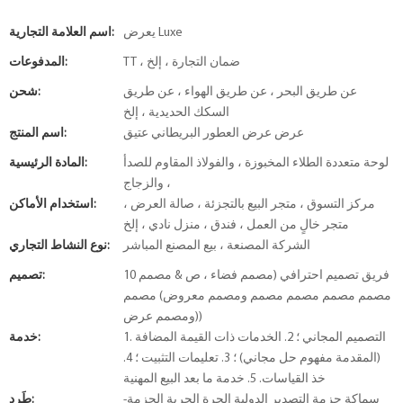
يعرض Luxe
اسم العلامة التجارية:
TT ، ضمان التجارة ، إلخ
المدفوعات:
عن طريق البحر ، عن طريق الهواء ، عن طريق
شحن:
السكك الحديدية ، إلخ
عرض عرض العطور البريطاني عتيق
اسم المنتج:
لوحة متعددة الطلاء المخبوزة ، والفولاذ المقاوم للصدأ
المادة الرئيسية:
، والزجاج
مركز التسوق ، متجر البيع بالتجزئة ، صالة العرض ،
استخدام الأماكن:
متجر خالٍ من العمل ، فندق ، منزل نادي ، إلخ
الشركة المصنعة ، بيع المصنع المباشر
نوع النشاط التجاري:
10 فريق تصميم احترافي (مصمم فضاء ، ص & مصمم
تصميم:
مصمم مصمم مصمم مصمم ومصمم معروض) مصمم
ومصمم عرض))
1. التصميم المجاني ؛ 2. الخدمات ذات القيمة المضافة
خدمة:
(المقدمة مفهوم حل مجاني) ؛ 3. تعليمات التثبيت ؛ 4.
خذ القياسات. 5. خدمة ما بعد البيع المهنية
سماكة حزمة التصدير الدولية الحرة الحرية الحزمة-
طَرد: