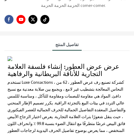
الحزمة الحزمة الحزمة corner-corner.
تفاصيل المنتج
عرض عرض العطور: إنشاء فلسفة العلامة
التجارية للأناقة البريطانية والرفاهية
تستخدم Luxe Consactions ، كشركة تصنيع رف عرض العطور ، 62 من
النحاس المعالجة بتشطيب غير لامع ، ويجمع بين صلابة معدنية مع نسيج
دافئ. المواد هي مقاومة للبصمات ومقاومة للتآكل ، ومناسبة لللمس
عالي التردد في بيئات البيع بالتجزئة الراقية. يكرر تصميم الإطار المنحني
والتفاصيل المعقدة التفاصيل الجمالية للحرف الجمالية للعصر الفيكتوري
، حيث ينقل شعورًا بتراث العلامة التجارية. يعرض اختيار الزجاج الأبيض
فائق البيض عرضًا متطرفًا مع انتقال الضوء بنسبة 99.8 ٪ وانحراف اللون
المنخفض ، مما يعرض بوضوح تفاصيل الحرف اليدوية لزجاجات العطور