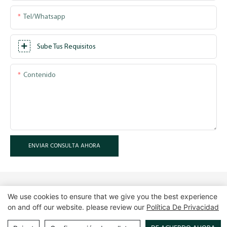
Tel/whatsapp
Sube Tus Requisitos
Contenido
ENVIAR CONSULTA AHORA
We use cookies to ensure that we give you the best experience
on and off our website. please review our
Política De Privacidad
Derechos de autor © 2025 Guangzhou LUXE Showcases
www.luxeshowcases.com |
Mapa del sitio
|
política de privacidad