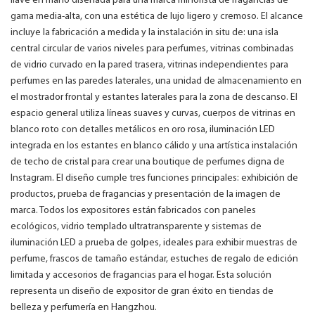
llave en mano diseñada para una marca minorista de fragancias de
gama media-alta, con una estética de lujo ligero y cremoso. El alcance
incluye la fabricación a medida y la instalación in situ de: una isla
central circular de varios niveles para perfumes, vitrinas combinadas
de vidrio curvado en la pared trasera, vitrinas independientes para
perfumes en las paredes laterales, una unidad de almacenamiento en
el mostrador frontal y estantes laterales para la zona de descanso. El
espacio general utiliza líneas suaves y curvas, cuerpos de vitrinas en
blanco roto con detalles metálicos en oro rosa, iluminación LED
integrada en los estantes en blanco cálido y una artística instalación
de techo de cristal para crear una boutique de perfumes digna de
Instagram. El diseño cumple tres funciones principales: exhibición de
productos, prueba de fragancias y presentación de la imagen de
marca. Todos los expositores están fabricados con paneles
ecológicos, vidrio templado ultratransparente y sistemas de
iluminación LED a prueba de golpes, ideales para exhibir muestras de
perfume, frascos de tamaño estándar, estuches de regalo de edición
limitada y accesorios de fragancias para el hogar. Esta solución
representa un diseño de expositor de gran éxito en tiendas de
belleza y perfumería en Hangzhou.