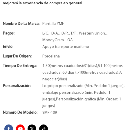
mejorará la experiencia de compra en general.
Nombre De La Marca:
Pantalla YMF
Pagos:
L/C... D/A... D/P... T/T... Western Union...
MoneyGram... OA
Envío:
Apoyo transporte marítimo
Lugar De Origen:
Porcelana
Tiempo De Entrega:
1-50(metros cuadrados):31(días),51-100(metros
cuadrados):60(días),>100(metros cuadrados):A
negociar(días)
Personalización:
Logotipo personalizado (Min. Pedido: 1 juegos),
embalaje personalizado (mín. Pedido: 1
juegos),Personalización gráfica (Min. Orden: 1
juegos)
Número De Modelo:
YMF-109