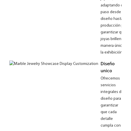
adaptando cada
paso desde el
diseño hasta la
producción para
garantizar que su
joyas brillen de
manera única en
la exhibición.
Diseño
unico
Ofrecemos
servicios
integrales de
diseño para
garantizar
que cada
detalle
cumpla con