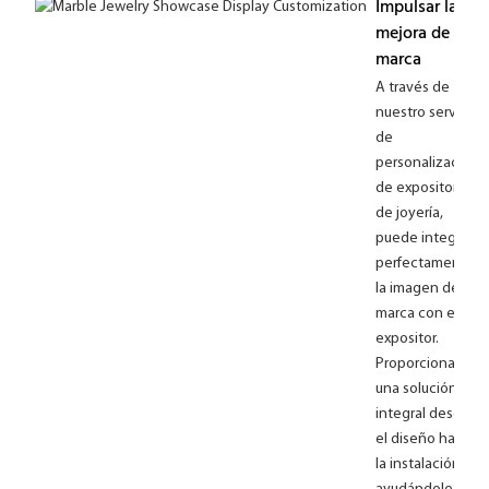
Impulsar la
mejora de la
marca
A través de
nuestro servicio
de
personalización
de expositores
de joyería,
puede integrar
perfectamente
la imagen de su
marca con el
expositor.
Proporcionamos
una solución
integral desde
el diseño hasta
la instalación,