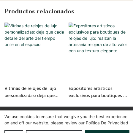
Productos relacionados
Vitrinas de relojes de lujo
Expositores artísticos
personalizadas: deja que
exclusivos para boutiques de
cada detalle del arte del
relojes de lujo: realzan la
tiempo brille en el espacio
artesanía relojera de alto
valor con una textura
We use cookies to ensure that we give you the best experience
Derechos de autor © 2025 Guangzhou LUXE Showcases
on and off our website. please review our
Política De Privacidad
elegante.
www.luxeshowcases.com |
Mapa del sitio
|
política de privacidad