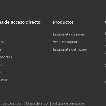
es de acceso directo
Productos
Escaparate de joyas
tos
Ver el escaparate
s
Escaparate del museo
osotros
to
s
tenos
showcases.com |
Mapa del sitio
|
política de privacidad