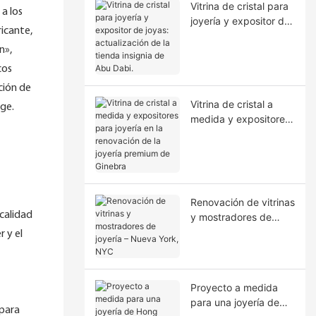
Vitrina de cristal para
a los
joyería y expositor de
ricante,
joyas: actualización
n»,
de la tienda insignia
de Abu Dabi.
cos
ción de
Vitrina de cristal a
ge.
medida y expositores
para joyería en la
renovación de la
joyería premium de
Ginebra
Renovación de vitrinas
 calidad
y mostradores de
joyería – Nueva York,
 y el
NYC
Proyecto a medida
para una joyería de
 para