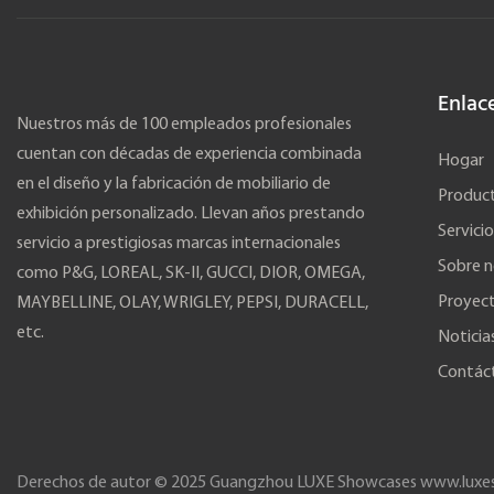
Enlac
Nuestros más de 100 empleados profesionales
cuentan con décadas de experiencia combinada
Hogar
en el diseño y la fabricación de mobiliario de
Produc
exhibición personalizado. Llevan años prestando
Servicio
servicio a prestigiosas marcas internacionales
Sobre n
como P&G, LOREAL, SK-II, GUCCI, DIOR, OMEGA,
Proyec
MAYBELLINE, OLAY, WRIGLEY, PEPSI, DURACELL,
etc.
Noticia
Contác
Derechos de autor © 2025 Guangzhou LUXE Showcases
www.luxe