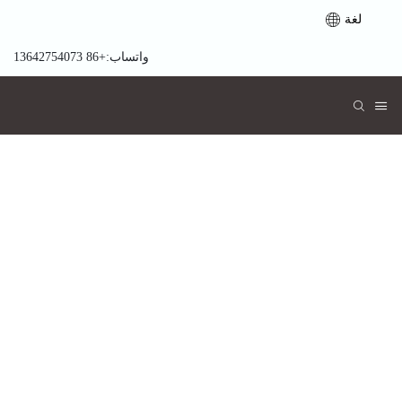
لغة
واتساب:+86 13642754073