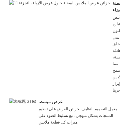
الهيمنة
البيضاء
الأبيض
باعتباره
اللون
الأساسي
يخلق
بيئة هادئة
ومنعشة،
مما
يسمح
للملابس
بإبراز
سحرها.
عرض مبسط
يعمل التصميم النظيف لخزائن العرض على تنظيم
المنتجات بشكل منهجي، مع تسليط الضوء على
ميزات كل قطعة ملابس.