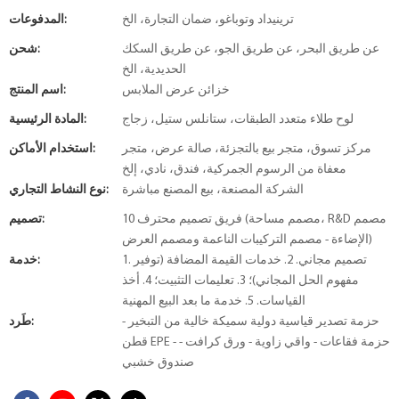
ترينيداد وتوباغو، ضمان التجارة، الخ
المدفوعات:
عن طريق البحر، عن طريق الجو، عن طريق السكك
شحن:
الحديدية، الخ
خزائن عرض الملابس
اسم المنتج:
لوح طلاء متعدد الطبقات، ستانلس ستيل، زجاج
المادة الرئيسية:
مركز تسوق، متجر بيع بالتجزئة، صالة عرض، متجر
استخدام الأماكن:
معفاة من الرسوم الجمركية، فندق، نادي، إلخ
الشركة المصنعة، بيع المصنع مباشرة
نوع النشاط التجاري:
10 فريق تصميم محترف (مصمم مساحة، R&D مصمم
تصميم:
الإضاءة - مصمم التركيبات الناعمة ومصمم العرض)
1. تصميم مجاني. 2. خدمات القيمة المضافة (توفير
خدمة:
مفهوم الحل المجاني)؛ 3. تعليمات التثبيت؛ 4. أخذ
القياسات. 5. خدمة ما بعد البيع المهنية
حزمة تصدير قياسية دولية سميكة خالية من التبخير -
طَرد:
قطن EPE - حزمة فقاعات - واقي زاوية - ورق كرافت -
صندوق خشبي