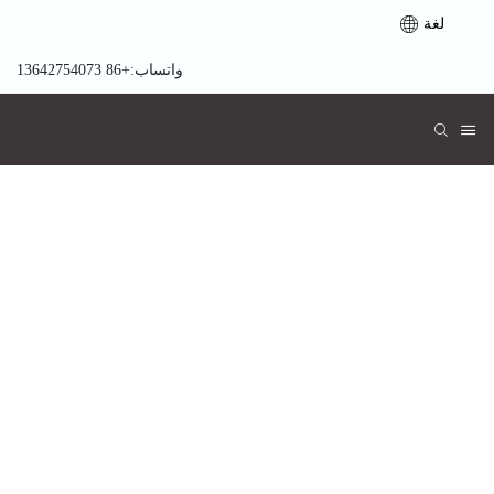
لغة
واتساب:+86 13642754073