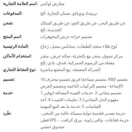
معارض لوكس
اسم العلامة التجارية:
ترينيداد وتوباغو، ضمان التجارة، الخ
المدفوعات:
عن طريق البحر، عن طريق الجو، عن طريق السكك
شحن:
الحديدية، الخ
تصميم خزانة عرض المجوهرات
اسم المنتج:
لوح طلاء متعدد الطبقات، ستانلس ستيل، زجاج
المادة الرئيسية:
مركز تسوق، متجر بيع بالتجزئة، صالة عرض، متجر
استخدام الأماكن:
معفاة من الرسوم الجمركية، فندق، نادي، إلخ
الشركة المصنعة، بيع المصنع مباشرة
نوع النشاط التجاري:
10 فريق تصميم محترف (مصمم مساحة، R&D مصمم
تصميم:
الإضاءة - مصمم التركيبات الناعمة ومصمم العرض)
1. تصميم مجاني. 2. خدمات القيمة المضافة (توفير
خدمة:
مفهوم الحل المجاني)؛ 3. تعليمات التثبيت؛ 4. أخذ
القياسات. 5. خدمة ما بعد البيع المهنية
حزمة تصدير قياسية دولية سميكة خالية من التبخير -
طَرد:
قطن EPE - حزمة فقاعات - واقي زاوية - ورق كرافت -
صندوق خشبي