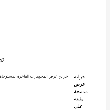
تص
خزانة
عرض
مدمجة
مثبتة
على