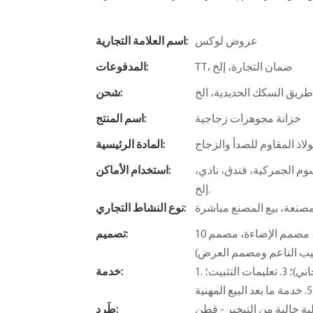
عروض لوكس
اسم العلامة التجارية:
TT، ضمان التجارة، إلخ
المدفوعات:
ريق السكك الحديدية، الخ
شحن:
خزانة مجوهرات زجاجية
اسم المنتج:
لاذ المقاوم للصدأ والزجاج
المادة الرئيسية:
م الجمركية، فندق، نادي،
استخدام الأماكن:
إلخ.
صنعة، بيع المصنع مباشرة
نوع النشاط التجاري:
10 فريق تصميم محترف (مصمم المساحة، مصمم البحث والتطوير، مصمم الإضاءة، مصمم
تصميم:
يب الناعم ومصمم العرض)
1. تصميم مجاني؛ 2. خدمات ذات قيمة مضافة (توفير مفهوم الحل المجاني)؛ 3. تعليمات التثبيت؛
خدمة:
ر - قطن EPE - عبوة فقاعات - واقي زوايا - ورق
طَرد: