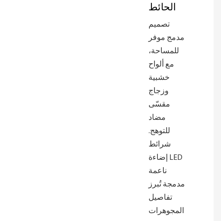
الحائط
تصميم
مدمج موفر
للمساحة،
مع ألواح
خشبية
وزجاج
مقسّى
مضاد
للتوهج.
شرائط
إضاءة LED
ناعمة
مدمجة تُبرز
تفاصيل
المجوهرات