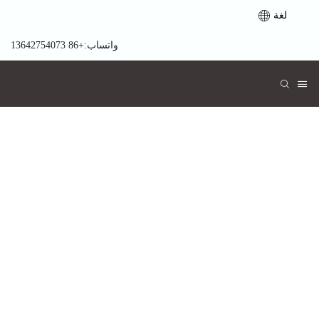
لغة
واتساب:+86 13642754073