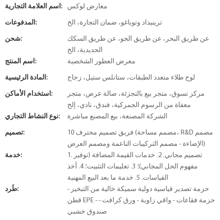
معارض لوكس
اسم العلامة التجارية:
ترينيداد وتوباغو، ضمان التجارة، الخ
المدفوعات:
عن طريق البحر، عن طريق الجو، عن طريق السكك
شحن:
الحديدية، الخ
معرض العطور الشخصية
اسم المنتج:
لوح طلاء متعدد الطبقات، ستانلس ستيل، زجاج
المادة الرئيسية:
مركز تسوق، متجر بيع بالتجزئة، صالة عرض، متجر
استخدام الأماكن:
معفاة من الرسوم الجمركية، فندق، نادي، إلخ
الشركة المصنعة، بيع المصنع مباشرة
نوع النشاط التجاري:
10 فريق تصميم محترف (مصمم مساحة، R&D مصمم
تصميم:
الإضاءة - مصمم التركيبات الناعمة ومصمم العرض)
1. تصميم مجاني. 2. خدمات القيمة المضافة (توفير
خدمة:
مفهوم الحل المجاني)؛ 3. تعليمات التثبيت؛ 4. أخذ
القياسات. 5. خدمة ما بعد البيع المهنية
حزمة تصدير قياسية دولية سميكة خالية من التبخير -
طَرد:
قطن EPE - حزمة فقاعات - واقي زاوية - ورق كرافت -
صندوق خشبي