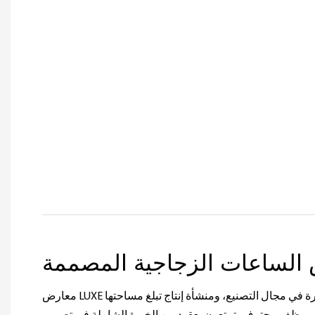
لساعات الزجاجية المصممة
معارض LUXE مع ما يقرب من 20 عامًا من الخبرة في مجال التصنيع، ومنشأة إنتاج تبلغ مساحتها