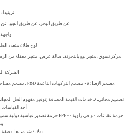
ترينيداد
عن طريق البحر، عن طريق الجو، عن ط
واجهة
لوح طلاء متعدد الط
مركز تسوق، متجر بيع بالتجزئة، صالة عرض، متجر معفاة من الرس
الشركة الم
أخذ القياسات. 5. خدمة ما بعد البيع المهنية
حزمة تصدير قياسية دولية سميكة خالية من التبخير
ور
1200.0 دولار/متر مربع | دقيقة. الترتي