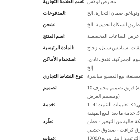
معارض لوكس
اسم العلامة التجارية:
 وتوباغو، ضمان التجارة، الخ
المدفوعات:
ريق السكك الحديدية، الخ
شحن:
 عرض الساعات المخصصة
اسم المنتج:
بقات، ستانلس ستيل، زجاج
المادة الرئيسية:
وم الجمركية، فندق، نادي،
استخدام الأماكن:
إلخ
صنعة، بيع المصنع مباشرة
نوع النشاط التجاري:
10 فريق تصميم محترف (مصمم مساحة، R&D مصمم الإضاءة - مصمم التركيبات الناعمة
تصميم:
ومصمم العرض)
1. تصميم مجاني. 2. خدمات القيمة المضافة (توفير مفهوم الحل المجاني)؛ 3. تعليمات التثبيت؛ 4.
خدمة:
 - قطن EPE - حزمة فقاعات - واقي زاوية -
طَرد:
ق كرافت - صندوق خشبي
ب: 1 متر مربع
عينات: