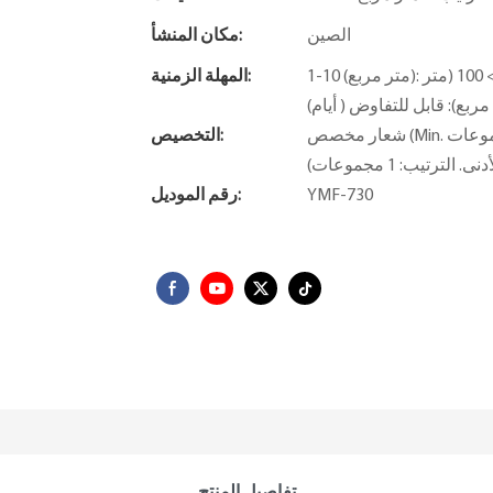
الصين
مكان المنشأ:
1-10 (متر مربع): 31 (يوم)، 11-50 (متر مربع): 45 (يوم)، 51-100 (متر مربع): 60 (يوم)،> 100 (متر
المهلة الزمنية:
مربع): قابل للتفاوض ( أيام)
شعار مخصص (Min. الترتيب: 1 مجموعات) ، التعبئة والتغليف حسب الطلب (الحد الأدنى.
التخصيص:
YMF-730
رقم الموديل:
تفاصيل المنتج