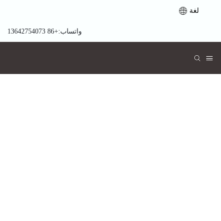
لغة
واتساب:+86 13642754073