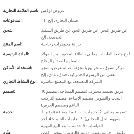
عروض لوكس
اسم العلامة التجارية:
TT، ضمان التجارة، إلخ
المدفوعات:
عن طريق البحر، عن طريق الجو، عن طريق السكك
شحن:
الحديدية، الخ
خزانة مجوهرات زجاجية
اسم المنتج:
لوح متعدد الطبقات مطلي بالطلاء المخبوز، من الفولاذ
المادة الرئيسية:
المقاوم للصدأ والزجاج
مركز تسوق، متجر بيع بالتجزئة، صالة عرض، متجر
استخدام الأماكن:
معفى من الرسوم الجمركية، فندق، نادي، إلخ.
الشركة المصنعة، بيع المصنع مباشرة
نوع النشاط التجاري:
10 فريق تصميم محترف (مصمم المساحة، مصمم
تصميم:
البحث والتطوير، مصمم الإضاءة، مصمم التركيب
الناعم ومصمم العرض)
1. تصميم مجاني؛ 2. خدمات ذات قيمة مضافة (توفير
خدمة:
مفهوم الحل المجاني)؛ 3. تعليمات التثبيت؛ 4. أخذ
القياسات؛ 5. خدمة ما بعد البيع المهنية
تكثيف - حزمة تصدير دولية خالية من التبخير - قطن
طَرد: