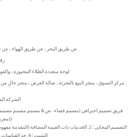
عن طريق البحر ، عن طريق الهواء ، عن ط
رفو
لوحة متعددة الطلاء المخبوزة ، والفول
مركز التسوق ، متجر البيع بالتجزئة ، صالة العرض ، متجر خالٍ من ا
الشركة المص
معروض) مصمم ومصمم عرض))
التثبيت ؛ 4. خذ القياسات. 5. خدمة ما بعد البيع المهنية