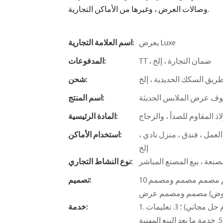
وصالات العرض ، وغيرها من الأماكن التجارية.
يعرض Luxe
اسم العلامة التجارية:
TT ، ضمان التجارة ، إلخ
المدفوعات:
ريق السكك الحديدية ، إلخ
شحن:
ف عرض الملابس الحديثة
اسم المنتج:
اذ المقاوم للصدأ ، والزجاج
المادة الرئيسية:
لعمل ، فندق ، منزل نادي ،
استخدام الأماكن:
إلخ
نعة ، بيع المصنع المباشر
نوع النشاط التجاري:
10 فريق تصميم احترافي (مصمم فضاء ، ص & مصمم مصمم مصمم مصمم مصمم ومصمم
تصميم:
1. التصميم المجاني ؛ 2. الخدمات ذات القيمة المضافة (المقدمة مفهوم حل مجاني) ؛ 3. تعليمات
خدمة: