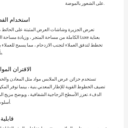
على الشعور بالموضة.
استخدام الفض
تعرض الجزيرة وشاشات العرض المثبتة على الحائط معً
الكاملة من مساحة المتجر ، وزيادة مساحة العرض. يع
تخطط لتدفق العملاء لتجنب الازدحام ، مما يسمح للعملاء 
بأكمله بسهولة.
الاقتران الموا
تستخدم خزائن عرض الملابس مواد مثل المعادن والخ
تضيف الخطوط القوية للإطار المعدني بنية ، بينما توفر المك
الدفء. تعزز الأسطح الزجاجية الشفافية ، ويوضح مزيج الم
أسلوب أزياء حديث.
قابلية