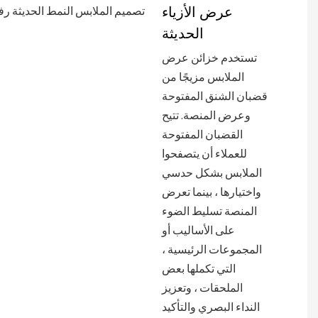
عرض الأزياء
الحديثة
تستخدم خزائن عرض
الملابس مزيجًا من
قضبان الشنق المفتوحة
وعرض المنصة. تتيح
القضبان المفتوحة
للعملاء أن يتصفحوا
الملابس بشكل حدسي
واختيارها ، بينما تعرض
المنصة تسليط الضوء
على الأساليب أو
المجموعات الرئيسية ،
التي تكملها بعض
الملحقات ، وتعزيز
النداء البصري والتأكيد