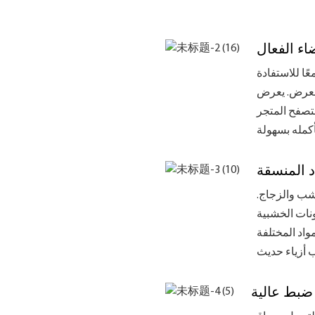
اء الفعال
ا للاستفادة
رض Luxe بعناية
بتصفح المتجر
د المنسقة
شب والزجاج.
ونات الخشبية
واد المختلفة
 ضبط عالية