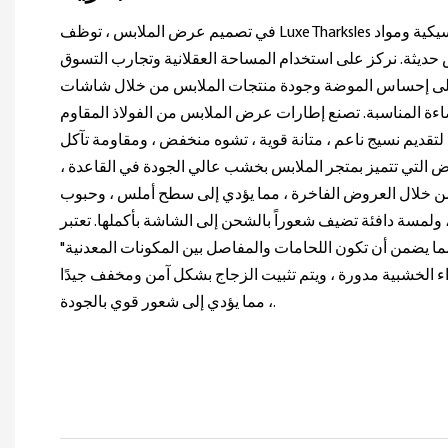
في تصميم عرض الملابس ، توظف Luxe Tharksles خطوطًا نظيفة ونغمات كلاسيكية ومواد
 حديثة. نركز على استخدام المساحة العقلانية وتجارب التسوق
على إحساس الموضة وجودة منتجات الملابس من خلال شاشات
 المناسبة. تصنع إطارات عرض الملابس من الفولاذ المقاوم
ا لتقديم نسيج ناعم ، متانة قوية ، تشوه منخفض ، ومقاومة تآكل
ض التي تتميز بمتجر الملابس بخشب عالي الجودة في القاعدة ،
 خلال العروض الفاخرة ، مما يؤدي إلى سطح أملس ، وحبوب
لمسة دافئة تضيف شعوراً بالشحن إلى الشاشة بأكملها. تعتبر Luxe Thopcases
"الحرف اليدوية دقيقة ، مما يضمن أن تكون اللحامات والمفاصل بين المكونات المعدنية
الخشبية مدورة ، ويتم تثبيت الزجاج بشكل آمن ومخفف جيدًا
، مما يؤدي إلى شعور قوي بالجودة.