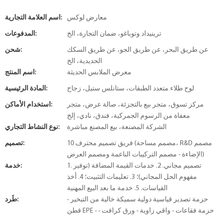
معارض لوكس
اسم العلامة التجارية:
ترينيداد وتوباغو، ضمان التجارة، الخ
المدفوعات:
عن طريق البحر، عن طريق الجو، عن طريق السكك
شحن:
الحديدية، الخ
معرض الملابس الحديثة
اسم المنتج:
لوح طلاء متعدد الطبقات، ستانلس ستيل، زجاج
المادة الرئيسية:
مركز تسوق، متجر بيع بالتجزئة، صالة عرض، متجر
استخدام الأماكن:
معفاة من الرسوم الجمركية، فندق، نادي، إلخ
الشركة المصنعة، بيع المصنع مباشرة
نوع النشاط التجاري:
10 فريق تصميم محترف (مصمم مساحة، R&D مصمم
تصميم:
الإضاءة - مصمم التركيبات الناعمة ومصمم العرض)
1. تصميم مجاني. 2. خدمات القيمة المضافة (توفير
خدمة:
مفهوم الحل المجاني)؛ 3. تعليمات التثبيت؛ 4. أخذ
القياسات. 5. خدمة ما بعد البيع المهنية
حزمة تصدير قياسية دولية سميكة خالية من التبخير -
طَرد:
قطن EPE - حزمة فقاعات - واقي زاوية - ورق كرافت -