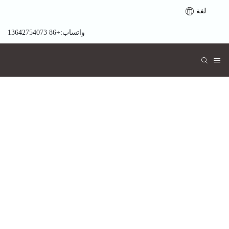
لغة
واتساب:+86 13642754073